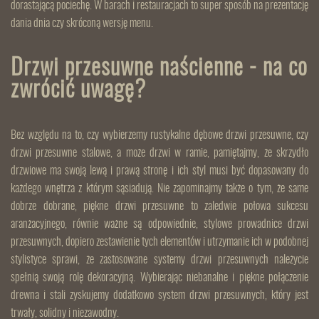
dorastającą pociechę. W barach i restauracjach to super sposób na prezentację
dania dnia czy skróconą wersję menu.
Drzwi przesuwne naścienne - na co
zwrócić uwagę?
Bez względu na to, czy wybierzemy rustykalne dębowe drzwi przesuwne, czy
drzwi przesuwne stalowe, a może drzwi w ramie, pamiętajmy, że skrzydło
drzwiowe ma swoją lewą i prawą stronę i ich styl musi być dopasowany do
każdego wnętrza z którym sąsiadują. Nie zapominajmy także o tym, że same
dobrze dobrane, piękne drzwi przesuwne to zaledwie połowa sukcesu
aranżacyjnego, równie ważne są odpowiednie, stylowe prowadnice drzwi
przesuwnych, dopiero zestawienie tych elementów i utrzymanie ich w podobnej
stylistyce sprawi, że zastosowane systemy drzwi przesuwnych należycie
spełnią swoją rolę dekoracyjną. Wybierając niebanalne i piękne połączenie
drewna i stali zyskujemy dodatkowo system drzwi przesuwnych, który jest
trwały, solidny i niezawodny.