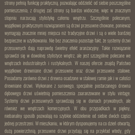
strony pełnią funkcję praktyczną, pozwalając oddzielić od siebie poszczególne
pomieszczenia, z drugiej zaś strony są bardzo widoczne, więc w znacznym
stopniu narzucają stylistykę całemu wnętrzu. Szczególnie polecanym,
wyjątkowo praktycznym rozwiązaniem są drzwi przesuwne chowane, ponieważ
wymagają znacznie mniej miejsca niż tradycyjne drzwi i są o wiele bardziej
bezpieczne w użytkowaniu. Nie bez znaczenia pozostaje fakt, że systemy drzwi
przesuwnych dają naprawdę świetny efekt aranżacyjny. Takie rozwiązanie
sprawdzi się w dowolnej stylistyce wnętrz, ale jest szczególnie polecane we
wnętrzach industrialnych i rustykalnych. W naszej ofercie znajdą Państwo
wyjątkowe drewniane drzwi przesuwne oraz drzwi przesuwne stalowe.
Posiadamy zarówno drzwi z drewna osadzone w stalowej ramie jak i w całości
drewniane drzwi. Wykonane z surowego, specjalnie postarzanego drewna
dębowego drzwi uświetnią pomieszczenia zaaranżowane w stylu vintage.
Systemy drzwi przesuwnych sprawdzają się w domach prywatnych, ale
również we wnętrzach komercyjnych. W obu przypadkach w piękny,
niebanalny sposób pozwalają na szybkie oddzielenie od siebie dwóch części
jednej przestrzeni. W mieszkaniu, w którym dysponujemy na co dzień otwartą,
dużą powierzchnią, przesuwne drzwi przydają się na przykład wtedy, gdy