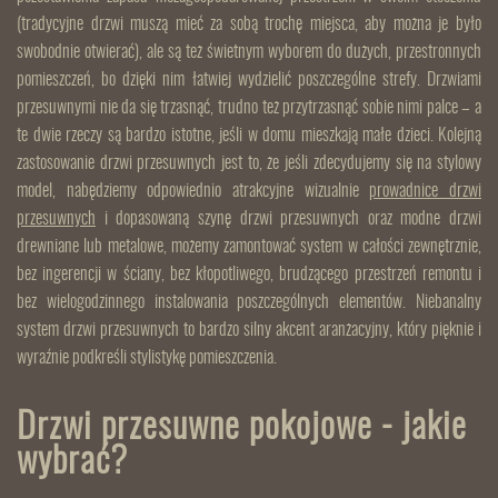
(tradycyjne drzwi muszą mieć za sobą trochę miejsca, aby można je było
swobodnie otwierać), ale są też świetnym wyborem do dużych, przestronnych
pomieszczeń, bo dzięki nim łatwiej wydzielić poszczególne strefy. Drzwiami
przesuwnymi nie da się trzasnąć, trudno też przytrzasnąć sobie nimi palce – a
te dwie rzeczy są bardzo istotne, jeśli w domu mieszkają małe dzieci. Kolejną
zastosowanie drzwi przesuwnych jest to, że jeśli zdecydujemy się na stylowy
model, nabędziemy odpowiednio atrakcyjne wizualnie
prowadnice drzwi
przesuwnych
i dopasowaną szynę drzwi przesuwnych oraz modne drzwi
drewniane lub metalowe, możemy zamontować system w całości zewnętrznie,
bez ingerencji w ściany, bez kłopotliwego, brudzącego przestrzeń remontu i
bez wielogodzinnego instalowania poszczególnych elementów. Niebanalny
system drzwi przesuwnych to bardzo silny akcent aranżacyjny, który pięknie i
wyraźnie podkreśli stylistykę pomieszczenia.
Drzwi przesuwne pokojowe - jakie
wybrać?