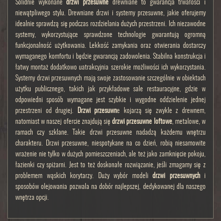
Solidnie wykonane
drzwi przesuwne
drewniane to gwarancja trwałości i
niewątpliwego stylu. Drewniane drzwi i systemy przesuwne, jakie oferujemy
idealnie sprawdzą się podczas rozdzielania dużych przestrzeni. Ich niezawodne
systemy, wykorzystujące sprawdzone technologie gwarantują ogromną
funkcjonalność użytkowania. Lekkość zamykania oraz otwierania dostarczy
wymaganego komfortu i będzie gwarancją zadowolenia. Stabilna konstrukcja i
łatwy montaż dodatkowo uatrakcyjnia szerokie możliwości ich wykorzystania.
Systemy drzwi przesuwnych mają swoje zastosowanie szczególnie w obiektach
użytku publicznego, takich jak przykładowe sale restauracyjne, gdzie w
odpowiedni sposób wymagane jest szybkie i wygodne oddzielenie jednej
przestrzeni od drugiej.
Drzwi przesuwn
e kojarzą się zwykle z drewnem,
natomiast w naszej ofercie znajdują się
drzwi przesuwne loftowe
, metalowe, w
ramach czy szklane. Takie drzwi przesuwne nadadzą każdemu wnętrzu
charakteru. Drzwi przesuwne, niespotykane na co dzień, robią niesamowite
wrażenie nie tylko w dużych pomieszczeniach, ale też jako zamknięcie pokoju,
łazienki czy spiżarni. Jest to też doskonałe rozwiązanie, jeśli zmagamy się z
problemem wąskich korytarzy. Duży wybór modeli
drzwi przesuwnych
i
sposobów olejowania pozwala na dobór najlepszej, dedykowanej dla naszego
wnętrza opcji.