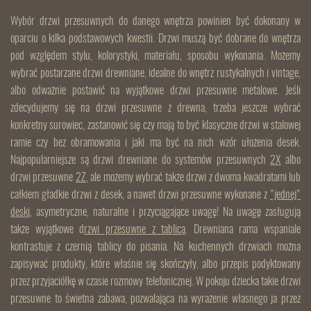
Wybór drzwi przesuwnych do danego wnętrza powinien być dokonany w
oparciu o kilka podstawowych kwestii. Drzwi muszą być dobrane do wnętrza
pod względem stylu, kolorystyki, materiału, sposobu wykonania. Możemy
wybrać postarzane drzwi drewniane, idealne do wnętrz rustykalnych i vintage,
albo odważnie postawić na wyjątkowe drzwi przesuwne metalowe. Jeśli
zdecydujemy się na drzwi przesuwne z drewna, trzeba jeszcze wybrać
konkretny surowiec, zastanowić się czy mają to być klasyczne drzwi w stalowej
ramie czy bez obramowania i jaki ma być na nich wzór ułożenia desek.
Najpopularniejsze są drzwi drewniane do systemów przesuwnych
2X
albo
drzwi przesuwne
2Z
, ale możemy wybrać także drzwi z dwoma kwadratami lub
całkiem gładkie drzwi z desek, a nawet drzwi przesuwne wykonane z
"jednej"
deski
, asymetryczne, naturalne i przyciągające uwagę! Na uwagę zasługują
także wyjątkowe d
rzwi przesuwne z tablicą
. Drewniana rama wspaniale
kontrastuje z czernią tablicy do pisania. Na kuchennych drzwiach można
zapisywać produkty, które właśnie się skończyły, albo przepis podyktowany
przez przyjaciółkę w czasie rozmowy telefonicznej. W pokoju dziecka takie drzwi
przesuwne to świetna zabawa, pozwalająca na wyrażenie własnego ja przez