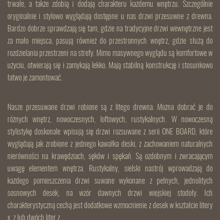
trwałe, a także zdobią i dodają charakteru każdemu wnętrzu. Szczególnie
oryginalnie i stylowo wyglądają dostępne u nas drzwi przesuwne z drewna.
Bardzo dobrze sprawdzają się tam, gdzie na tradycyjne drzwi wewnętrzne jest
za mało miejsca, pasują również do przestronnych wnętrz, gdzie służą do
rozdzielania przestrzeni na strefy. Mimo masywnego wyglądu są komfortowe w
użyciu, otwierają się i zamykają lekko. Mają stabilną konstrukcję i stosunkowo
łatwo je zamontować.
Nasze przesuwane drzwi robione są z litego drewna. Można dobrać je do
różnych wnętrz, nowoczesnych, loftowych, rustykalnych. W nowoczesną
stylistykę doskonale wpisują się drzwi rozsuwane z serii ONE BOARD, które
wyglądają jak zrobione z jednego kawałka deski, z zachowaniem naturalnych
nierówności na krawędziach, sęków i spękań. Są ozdobnym i zwracającym
uwagę elementem wnętrza. Rustykalny, sielski nastrój wprowadzają do
każdego pomieszczenia drzwi suwane wykonane z pełnych, jednolitych
sosnowych desek, na wzór dawnych drzwi wiejskiej stodoły. Ich
charakterystyczną cechą jest dodatkowe wzmocnienie z desek w kształcie litery
x, z lub dwóch liter z.