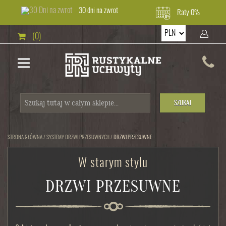
30 dni na zwrot
Raty 0%
(0)
SZUKAJ
STRONA GŁÓWNA
/
SYSTEMY DRZWI PRZESUWNYCH
/
DRZWI PRZESUWNE
W starym stylu
DRZWI PRZESUWNE