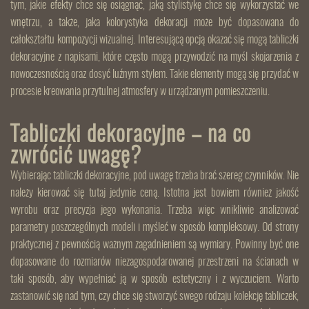
tym, jakie efekty chce się osiągnąć, jaką stylistykę chce się wykorzystać we
wnętrzu, a także, jaka kolorystyka dekoracji może być dopasowana do
całokształtu kompozycji wizualnej. Interesującą opcją okazać się mogą tabliczki
dekoracyjne z napisami, które często mogą przywodzić na myśl skojarzenia z
nowoczesnością oraz dosyć luźnym stylem. Takie elementy mogą się przydać w
procesie kreowania przytulnej atmosfery w urządzanym pomieszczeniu.
Tabliczki dekoracyjne – na co
zwrócić uwagę?
Wybierając tabliczki dekoracyjne, pod uwagę trzeba brać szereg czynników. Nie
należy kierować się tutaj jedynie ceną. Istotna jest bowiem również jakość
wyrobu oraz precyzja jego wykonania. Trzeba więc wnikliwie analizować
parametry poszczególnych modeli i myśleć w sposób kompleksowy. Od strony
praktycznej z pewnością ważnym zagadnieniem są wymiary. Powinny być one
dopasowane do rozmiarów niezagospodarowanej przestrzeni na ścianach w
taki sposób, aby wypełniać ją w sposób estetyczny i z wyczuciem. Warto
zastanowić się nad tym, czy chce się stworzyć swego rodzaju kolekcję tabliczek,