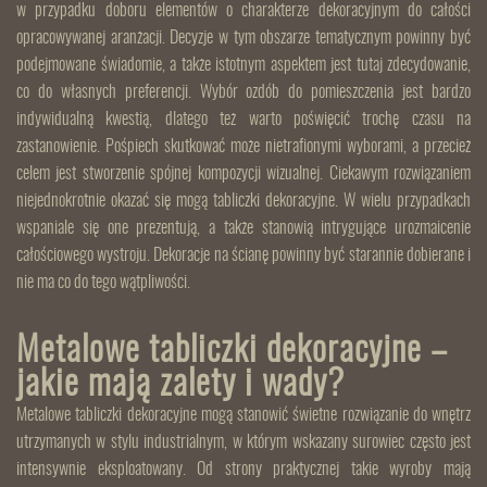
w przypadku doboru elementów o charakterze dekoracyjnym do całości
opracowywanej aranżacji. Decyzje w tym obszarze tematycznym powinny być
podejmowane świadomie, a także istotnym aspektem jest tutaj zdecydowanie,
co do własnych preferencji. Wybór ozdób do pomieszczenia jest bardzo
indywidualną kwestią, dlatego też warto poświęcić trochę czasu na
zastanowienie. Pośpiech skutkować może nietrafionymi wyborami, a przecież
celem jest stworzenie spójnej kompozycji wizualnej. Ciekawym rozwiązaniem
niejednokrotnie okazać się mogą tabliczki dekoracyjne. W wielu przypadkach
wspaniale się one prezentują, a także stanowią intrygujące urozmaicenie
całościowego wystroju. Dekoracje na ścianę powinny być starannie dobierane i
nie ma co do tego wątpliwości.
Metalowe tabliczki dekoracyjne –
jakie mają zalety i wady?
Metalowe tabliczki dekoracyjne mogą stanowić świetne rozwiązanie do wnętrz
utrzymanych w stylu industrialnym, w którym wskazany surowiec często jest
intensywnie eksploatowany. Od strony praktycznej takie wyroby mają