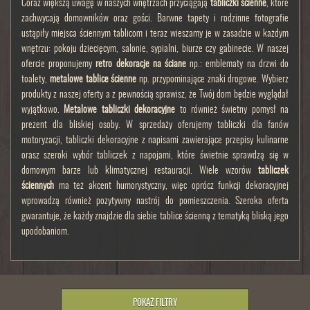
Coraz większą uwagę w naszych wnętrzach przyciągają
tabliczki ścienne
, które
zachwycają domowników oraz gości. Barwne tapety i rodzinne fotografie
ustąpiły miejsca ściennym tablicom i teraz wieszamy je w zasadzie w każdym
wnętrzu: pokoju dziecięcym, salonie, sypialni, biurze czy gabinecie. W naszej
ofercie proponujemy
retro dekoracje na ściane
np.: emblematy na drzwi do
toalety,
metalowe tablice ścienne
np. przypominające znaki drogowe. Wybierz
produkty z naszej oferty a z pewnością sprawisz, że Twój dom będzie wyglądał
wyjątkowo.
Metalowe tabliczki dekoracyjne
to również świetny pomysł na
prezent dla bliskiej osoby. W sprzedaży oferujemy tabliczki dla fanów
motoryzacji, tabliczki dekoracyjne z napisami zawierające przepisy kulinarne
orasz szeroki wybór tabliczek z napojami, które świetnie sprawdzą się w
domowym barze lub klimatycznej restauracji. Wiele wzorów
tabliczek
ściennych
ma też akcent humorystyczny, więc oprócz funkcji dekoracyjnej
wprowadzą również pozytywny nastrój do pomieszczenia. Szeroka oferta
gwarantuje, że każdy znajdzie dla siebie tablice ścienną z tematyką bliską jego
upodobaniom.
POKAŻ FILTRY