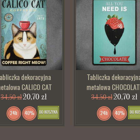
abliczka dekoracyjna
Tabliczka dekoracyjn
etalowa CALICO CAT
metalowa CHOCOLAT
20,70 zł
20,70 zł
34,50 zł
34,50 zł
DO KOSZYKA
DO KO
24h
40%
24h
40%