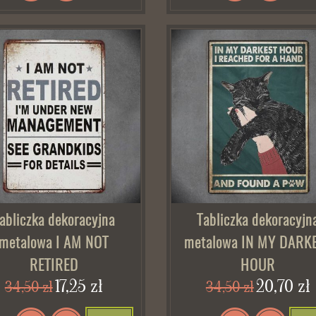
abliczka dekoracyjna
Tabliczka dekoracyjn
metalowa I AM NOT
metalowa IN MY DARK
RETIRED
HOUR
17,25 zł
20,70 zł
34,50 zł
34,50 zł