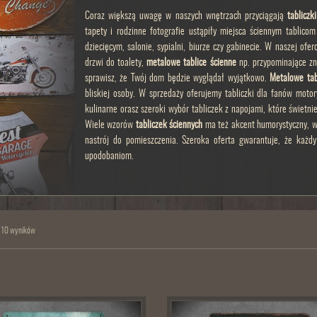
Coraz większą uwagę w naszych wnętrzach przyciągają
tabliczk
tapety i rodzinne fotografie ustąpiły miejsca ściennym tablic
dziecięcym, salonie, sypialni, biurze czy gabinecie. W naszej of
drzwi do toalety,
metalowe tablice ścienne
np. przypominające zn
sprawisz, że Twój dom będzie wyglądał wyjątkowo.
Metalowe tab
bliskiej osoby. W sprzedaży oferujemy tabliczki dla fanów motory
kulinarne orasz szeroki wybór tabliczek z napojami, które świetn
Wiele wzorów
tabliczek ściennych
ma też akcent humorystyczny, w
nastrój do pomieszczenia. Szeroka oferta gwarantuje, że każdy 
upodobaniom.
 10 wyników