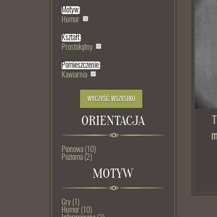
Motyw:
Humor
Kształt:
Prostokątny
Pomieszczenie:
Kawiarnia
WYCZYŚĆ WSZYSTKO
ORIENTACJA
T
m
Pionowa
(10)
Pozioma
(2)
MOTYW
Gry
(1)
Humor
(10)