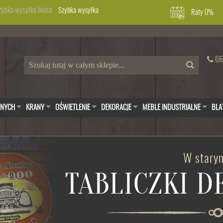
Szybka wysyłka
Raty 0%
66
WNYCH
KRANY
OŚWIETLENIE
DEKORACJE
MEBLE INDUSTRIALNE
BLA
W starym
TABLICZKI 