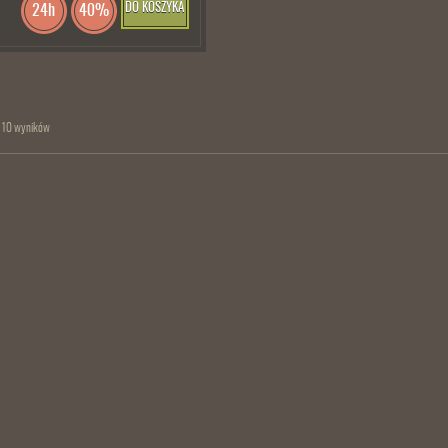
DO KOSZYKA
24h
40%
 10 wyników