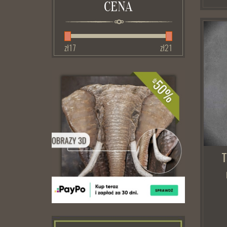
CENA
zł
17
zł
21
T