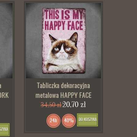
a
Tabliczka dekoracyjna
ORK
metalowa HAPPY FACE
20,70 zł
34,50 zł
DO KOSZYKA
24h
40%
SZYKA