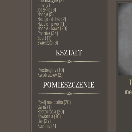
Informacyjne
(2)
Inny
(7)
Jedzenie
(6)
Napoje
(5)
Napoje - drinki
(2)
Napoje - piwo
(1)
Napoje - kawa
(20)
Podróże
(34)
Sport
(1)
Zwierzęta
(6)
KSZTAŁT
Prostokątny
(10)
Kwadratowy
(2)
T
POMIESZCZENIE
me
Pokój nastolatka
(20)
Garaż
(1)
Restauracja
(20)
Kawiarnia
(10)
Bar
(27)
Kuchnia
(4)