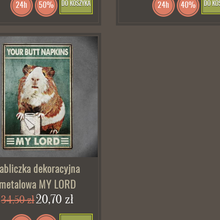
DO KOSZYKA
DO KO
24h
50%
24h
40%
abliczka dekoracyjna
metalowa MY LORD
20,70 zł
34,50 zł