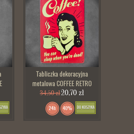
a
Tabliczka dekoracyjna
E
metalowa COFFEE RETRO
20,70 zł
34,50 zł
SZYKA
DO KOSZYKA
24h
40%