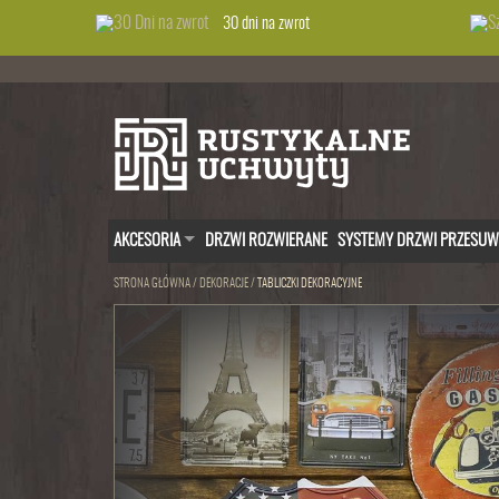
30 dni na zwrot
AKCESORIA
DRZWI ROZWIERANE
SYSTEMY DRZWI PRZESU
STRONA GŁÓWNA
/
DEKORACJE
/
TABLICZKI DEKORACYJNE