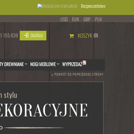
Bezpieczeństwo
USD
EUR
GBP
PLN
1 155 639
KOSZYK
(0)
ZALOGUJ
%
TY DREWNIANE
NOGI MEBLOWE
WYPRZEDAŻ
POWRÓT DO POPRZEDNIEJ STRONY
 stylu
DEKORACYJNE