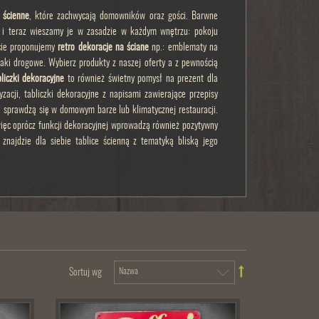
i ścienne
, które zachwycają domowników oraz gości. Barwne
om i teraz wieszamy je w zasadzie w każdym wnętrzu: pokoju
ercie proponujemy
retro dekoracje na ściane
np.: emblematy na
aki drogowe. Wybierz produkty z naszej oferty a z pewnością
liczki dekoracyjne
to również świetny pomysł na prezent dla
zacji, tabliczki dekoracyjne z napisami zawierające przepisy
ie sprawdzą się w domowym barze lub klimatycznej restauracji.
ięc oprócz funkcji dekoracyjnej wprowadzą również pozytywny
znajdzie dla siebie tablice ścienną z tematyką bliską jego
Sortuj wg