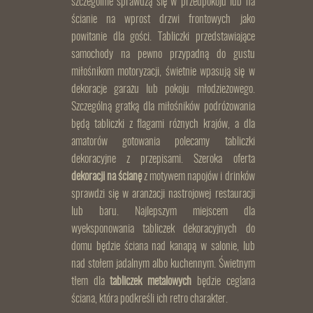
szczególnie sprawdzą się w przedpokoju lub na
ścianie na wprost drzwi frontowych jako
powitanie dla gości. Tabliczki przedstawiające
samochody na pewno przypadną do gustu
miłośnikom motoryzacji, świetnie wpasują się w
dekoracje garażu lub pokoju młodzieżowego.
Szczególną gratką dla miłośników podróżowania
będą tabliczki z flagami różnych krajów, a dla
amatorów gotowania polecamy tabliczki
dekoracyjne z przepisami. Szeroka oferta
dekoracji na ścianę
z motywem napojów i drinków
sprawdzi się w aranżacji nastrojowej restauracji
lub baru. Najlepszym miejscem dla
wyeksponowania tabliczek dekoracyjnych do
domu będzie ściana nad kanapą w salonie, lub
nad stołem jadalnym albo kuchennym. Świetnym
tłem dla
tabliczek metalowych
będzie ceglana
ściana, która podkreśli ich retro charakter.