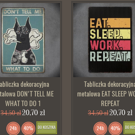
abliczka dekoracyjna
Tabliczka dekoracyjn
talowa DON'T TELL ME
metalowa EAT SLEEP W
WHAT TO DO 1
REPEAT
20,70 zł
20,70 zł
34,50 zł
34,50 zł
DO KOSZYKA
DO KO
24h
40%
24h
40%