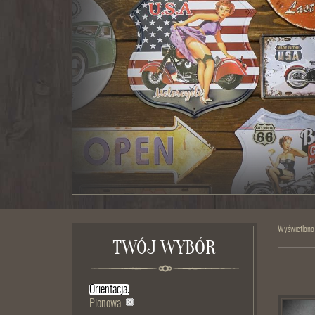
Wyświetlono
TWÓJ WYBÓR
Orientacja:
Pionowa