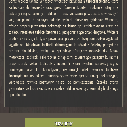
Coraz większą uwagę w naszych wnętrzach przyciągają
tabliczki ścienne
, które
zachwycają domowników oraz gości. Barwne tapety i rodzinne fotografie
ustąpiły miejsca ściennym tablicom i teraz wieszamy je w zasadzie w każdym
wnętrzu: pokoju dziecięcym, salonie, sypialni, biurze czy gabinecie. W naszej
ofercie proponujemy
retro dekoracje na ściane
np.: emblematy na drzwi do
toalety,
metalowe tablice ścienne
np. przypominające znaki drogowe. Wybierz
produkty z naszej oferty a z pewnością sprawisz, że Twój dom będzie wyglądał
wyjątkowo.
Metalowe tabliczki dekoracyjne
to również świetny pomysł na
prezent dla bliskiej osoby. W sprzedaży oferujemy tabliczki dla fanów
motoryzacji, tabliczki dekoracyjne z napisami zawierające przepisy kulinarne
orasz szeroki wybór tabliczek z napojami, które świetnie sprawdzą się w
domowym barze lub klimatycznej restauracji. Wiele wzorów
tabliczek
ściennych
ma też akcent humorystyczny, więc oprócz funkcji dekoracyjnej
wprowadzą również pozytywny nastrój do pomieszczenia. Szeroka oferta
gwarantuje, że każdy znajdzie dla siebie tablice ścienną z tematyką bliską jego
upodobaniom.
POKAŻ FILTRY