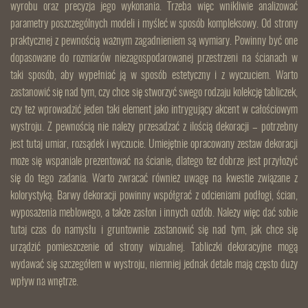
wyrobu oraz precyzja jego wykonania. Trzeba więc wnikliwie analizować
parametry poszczególnych modeli i myśleć w sposób kompleksowy. Od strony
praktycznej z pewnością ważnym zagadnieniem są wymiary. Powinny być one
dopasowane do rozmiarów niezagospodarowanej przestrzeni na ścianach w
taki sposób, aby wypełniać ją w sposób estetyczny i z wyczuciem. Warto
zastanowić się nad tym, czy chce się stworzyć swego rodzaju kolekcję tabliczek,
czy też wprowadzić jeden taki element jako intrygujący akcent w całościowym
wystroju. Z pewnością nie należy przesadzać z ilością dekoracji – potrzebny
jest tutaj umiar, rozsądek i wyczucie. Umiejętnie opracowany zestaw dekoracji
może się wspaniale prezentować na ścianie, dlatego też dobrze jest przyłożyć
się do tego zadania. Warto zwracać również uwagę na kwestie związane z
kolorystyką. Barwy dekoracji powinny współgrać z odcieniami podłogi, ścian,
wyposażenia meblowego, a także zasłon i innych ozdób. Należy więc dać sobie
tutaj czas do namysłu i gruntownie zastanowić się nad tym, jak chce się
urządzić pomieszczenie od strony wizualnej. Tabliczki dekoracyjne mogą
wydawać się szczegółem w wystroju, niemniej jednak detale mają często duży
wpływ na wnętrze.