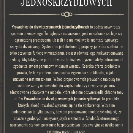
JEDNOSKRZYDŁOWYCH
Prowadnice do drzwi przesuwnych jednoskrzydłowych
to podstawowy rodzaj
systemu przesuwnego. To najlepsze rozwiązanie, jeśli mieszkanie cechuje się
ograniczoną przestrzenią lub jeśli nie ma możliwości montażu typowego
skrzydła drzwiowego. System ten jest doskonałą propozycją, która spełnia nie
tylko oczywiste funkcje w mieszkaniu, ale jest również jego niekwestionowaną
ozdobą. Aby faktycznie pełnił również funkcje estetyczne należy dobrać model
zgodny ze stylem panującym w danym wnętrzu. Szeroka oferta produktów
sprawia, że bez problemu dostosujesz egzemplarz do klimatu, w jakim
utrzymane jest mieszkanie. Wśród proponowanych prowadnic znajdują się
subtelne wzory odpowiednie do wnętrz boho czy nowoczesnych oraz
zdecydowane i charakterne modele, które idealnie odzwierciedlą chłodne tony
loftów.
Prowadnice do drzwi przesuwnych jednoskrzydłowych
to produkty,
których jakość i trwałość wyróżnia się na tle konkurencji. Wizualne
podobieństwo to tylko pozory, bowiem proponowane modele składają się ze
znacznie grubszych i masywniejszych elementów. Solidność oferowanego
asortymentu stanowi gwarancję bezpieczeństwa i bezawaryjnego użytkowania
systemów przez długi czas.