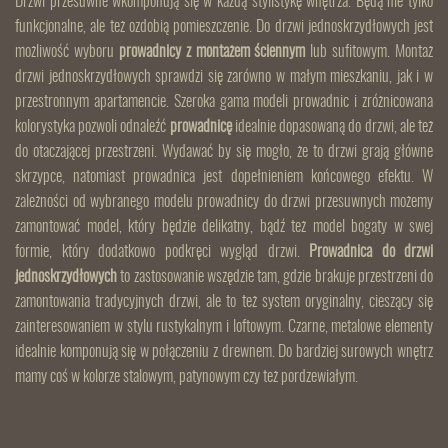
Drzwi przesuwne wkomponują się w każdą stylistykę wnętrza. Będą nie tylko
funkcjonalne, ale też ozdobią pomieszczenie. Do drzwi jednoskrzydłowych jest
możliwość wyboru
prowadnicy z montażem ściennym
lub sufitowym. Montaż
drzwi jednoskrzydłowych sprawdzi się zarówno w małym mieszkaniu, jak i w
przestronnym apartamencie. Szeroka gama modeli prowadnic i zróżnicowana
kolorystyka pozwoli odnaleźć
prowadnicę
idealnie dopasowaną do drzwi, ale też
do otaczającej przestrzeni. Wydawać by się mogło, że to drzwi grają główne
skrzypce, natomiast prowadnica jest dopełnieniem końcowego efektu. W
zależności od wybranego modelu prowadnicy do drzwi przesuwnych możemy
zamontować model, który będzie delikatny, bądź też model bogaty w swej
formie, który dodatkowo podkręci wygląd drzwi.
Prowadnica do drzwi
jednoskrzydłowych
to zastosowanie wszędzie tam, gdzie brakuje przestrzeni do
zamontowania tradycyjnych drzwi, ale to też system oryginalny, cieszący się
zainteresowaniem w stylu rustykalnym i loftowym. Czarne, metalowe elementy
idealnie komponują się w połączeniu z drewnem. Do bardziej surowych wnętrz
mamy coś w kolorze stalowym, patynowym czy też pordzewiałym.