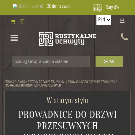
30 dni na zwrot
Raty 0%
(0)
SZUKAJ
STRONA GŁÓWNA
/
SYSTEMY DRZWI PRZESUWNYCH
/
PROWADNICE DO DRZWI PRZESUWNYCH
/
PROWADNICE DO DRZWI JEDNOSKRZYDŁOWYCH
W starym stylu
PROWADNICE DO DRZWI
PRZESUWNYCH