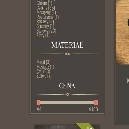
Chrom
(1)
Czarny
(35)
Mosiężny
(1)
Postarzany
(1)
Rdzawy
(2)
Srebrny
(1)
Stalowy
(23)
Złoty
(1)
MATERIAŁ
Metal
(3)
Mosiądz
(1)
Stal
(63)
Żeliwo
(7)
CENA
zł
4
zł
100