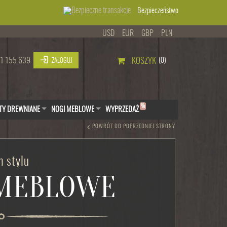
Bezpieczeństwo
USD
EUR
GBP
PLN
1 155 639
KOSZYK
(0)
ZALOGUJ
%
TY DREWNIANE
NOGI MEBLOWE
WYPRZEDAŻ
POWRÓT DO POPRZEDNIEJ STRONY
 stylu
 MEBLOWE