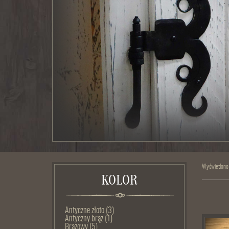
Wyświetlono
KOLOR
Antyczne złoto
(3)
Antyczny brąz
(1)
Brązowy
(5)