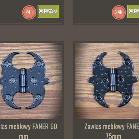
DO KOSZYKA
DO KO
24h
24h
ias meblowy FANER 60
Zawias meblowy FAN
mm
75mm