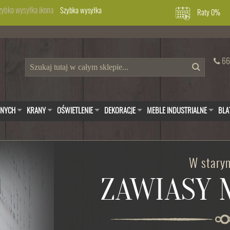
Szybka wysyłka
Raty 0%
66
WNYCH
KRANY
OŚWIETLENIE
DEKORACJE
MEBLE INDUSTRIALNE
BLA
W starym
ZAWIASY