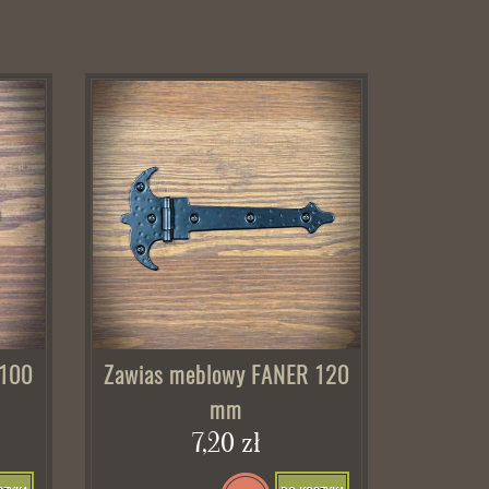
 100
Zawias meblowy FANER 120
mm
7,20 zł