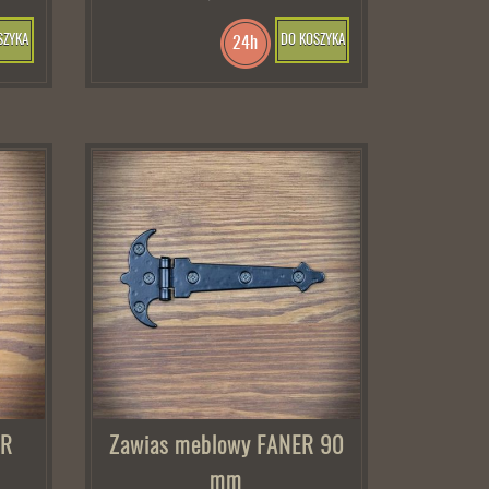
SZYKA
DO KOSZYKA
24h
ER
Zawias meblowy FANER 90
mm