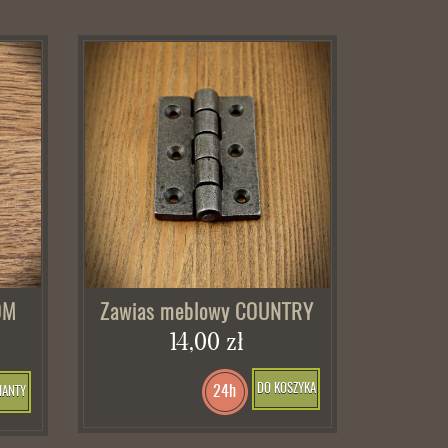
OM
Zawias meblowy COUNTRY
14,00 zł
DO KOSZYKA
24h
IANTY