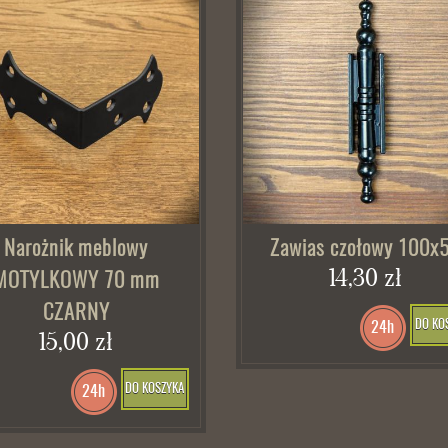
Narożnik meblowy
Zawias czołowy 100x
14,30 zł
MOTYLKOWY 70 mm
CZARNY
DO KO
24h
15,00 zł
DO KOSZYKA
24h