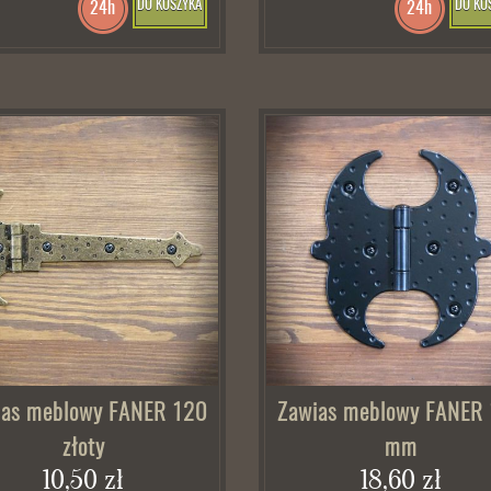
DO KOSZYKA
DO KO
24h
24h
ias meblowy FANER 120
Zawias meblowy FANER
złoty
mm
10,50 zł
18,60 zł