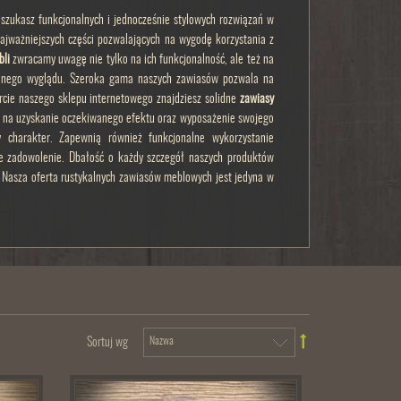
szukasz funkcjonalnych i jednocześnie stylowych rozwiązań w
ajważniejszych części pozwalających na wygodę korzystania z
bli
zwracamy uwagę nie tylko na ich funkcjonalność, ale też na
alnego wyglądu. Szeroka gama naszych zawiasów pozwala na
rcie naszego sklepu internetowego znajdziesz solidne
zawiasy
Ci na uzyskanie oczekiwanego efektu oraz wyposażenie swojego
y charakter. Zapewnią również funkcjonalne wykorzystanie
 zadowolenie. Dbałość o każdy szczegół naszych produktów
 Nasza oferta rustykalnych zawiasów meblowych jest jedyna w
Sortuj wg