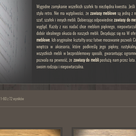
Wygodne zamykanie wszelkich szafek to niezbędna kwestia. Jeśli 
stylu retro. Nie ma wątpliwości, że
zawiasy meblowe
są jedną z n
szaf, szafek i innych mebli. Dobierając odpowiednie
zawiasy do me
wygląd. Każdy z nas nadać chce meblom pięknego, niepowtarz
dobór idealnego okucia do naszych mebli. Decydując się na W ofe
meblowe
. Ich oryginalne kształty oraz łatwe mocowanie pozwoli 
wnętrza w akcesoria, które podkreślą jego piękny, rustykaln
wszystkich mebli w bezproblemowy sposób, gwarantując ogromne
pozwala na pewność, że
zawiasy do mebli
posłużą nam przez lata.
swoim rodzaju i niepowtarzalna.
 1-60 z 72 wyników