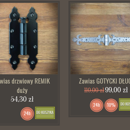
wias drzwiowy REMIK
Zawias GOTYCKI DŁU
99,00 zł
110,00 zł
duży
54,30 zł
DO KO
24h
10%
DO KOSZYKA
24h