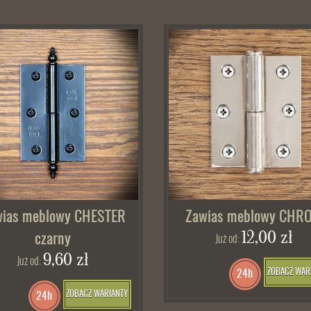
wias meblowy CHESTER
Zawias meblowy CHR
12,00 zł
czarny
Już od:
9,60 zł
Już od:
ZOBACZ WAR
24h
ZOBACZ WARIANTY
24h