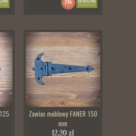
SZYKA
DO KOSZYKA
24h
 125
Zawias meblowy FANER 150
mm
12,20 zł