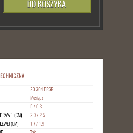
DO KOSZYKA
TECHNICZNA
20.304.PRGR
Mosiądz
5 / 6.3
 PRAWEJ (CM)
2.3 / 2.5
LEWEJ (CM)
1.7 / 1.9
WE
Tak