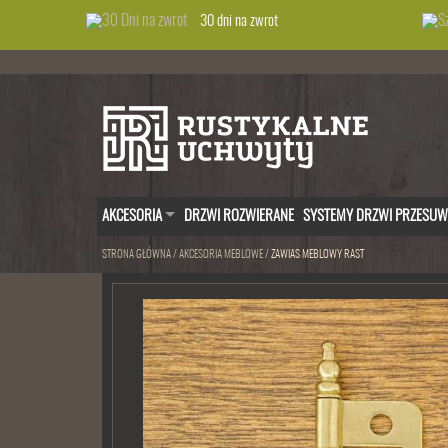
30 dni na zwrot
AKCESORIA
DRZWI ROZWIERANE
SYSTEMY DRZWI PRZESU
STRONA GŁÓWNA
/
AKCESORIA MEBLOWE
/
ZAWIAS MEBLOWY RAST