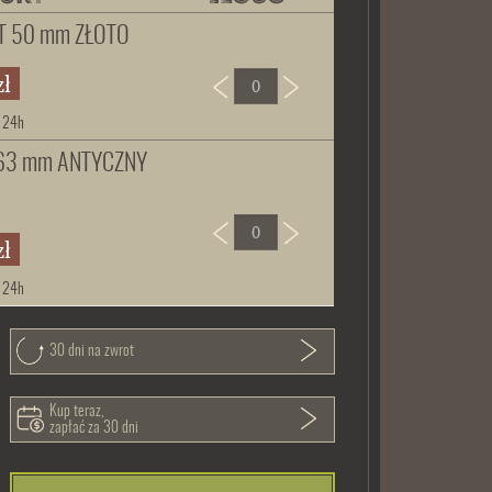
ST 50 mm ZŁOTO
zł
: 24h
 63 mm ANTYCZNY
zł
: 24h
30 dni na zwrot
Kup teraz,
zapłać za 30 dni