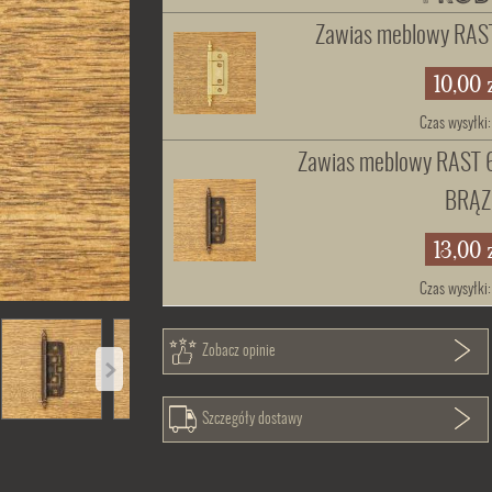
Zawias meblowy RA
10,00 
Czas wysyłki
Zawias meblowy RAST
BRĄZ
13,00 
Czas wysyłki
Zobacz opinie
Szczegóły dostawy