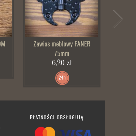
OM
Zawias meblowy FANER
Zawias
75mm
Już
6,20 zł
24h
PŁATNOŚCI OBSŁUGUJĄ
h