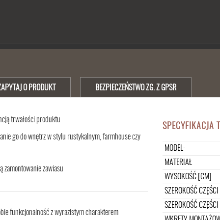
ZAPYTAJ O PRODUKT
BEZPIECZEŃSTWO ZG. Z GPSR
ncją trwałości produktu
SPECYFIKACJA 
nie go do wnętrz w stylu rustykalnym, farmhouse czy
MODEL:
MATERIAŁ
ją zamontowanie zawiasu
WYSOKOŚĆ [CM]
SZEROKOŚĆ CZĘŚCI
SZEROKOŚĆ CZĘŚCI 
obie funkcjonalność z wyrazistym charakterem
WKRĘTY MONTAŻO