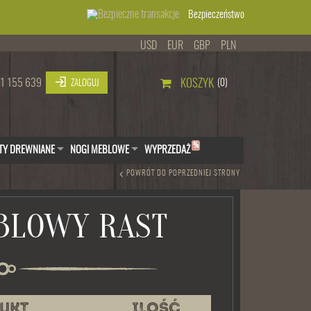
Bezpieczeństwo
USD
EUR
GBP
PLN
1 155 639
KOSZYK
(0)
ZALOGUJ
%
TY DREWNIANE
NOGI MEBLOWE
WYPRZEDAŻ
POWRÓT DO POPRZEDNIEJ STRONY
BLOWY RAST
UKT
ILOŚĆ