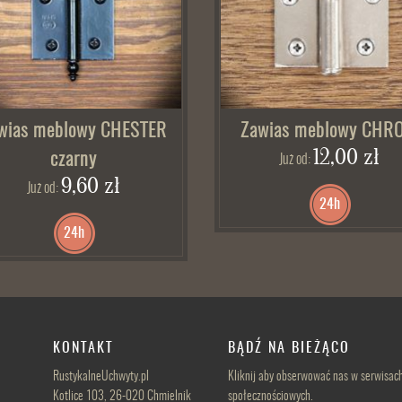
wias meblowy CHESTER
Zawias meblowy CHR
12,00 zł
czarny
Już od:
9,60 zł
Już od:
24h
24h
KONTAKT
BĄDŹ NA BIEŻĄCO
RustykalneUchwyty.pl
Kliknij aby obserwować nas w serwisac
Kotlice 103, 26-020 Chmielnik
społecznościowych.