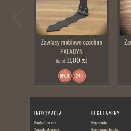
Zawiasy meblowe ozdobne
Za
PALADYN
11,00 zł
Już od:
24h
INFORMACJA
REGULAMINY
Kontakt do nas
Regulamin
Sposoby dostawy
Regulaminy bonów