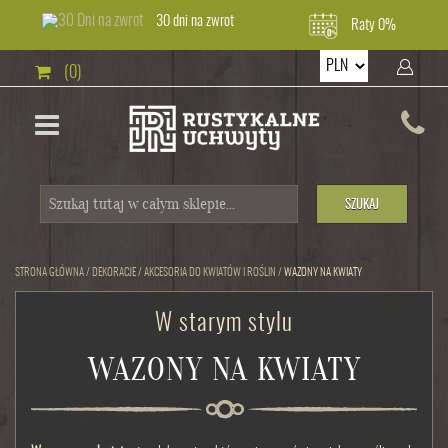
30 dni na zwrot
Raty 0%
(0)
SZUKAJ
STRONA GŁÓWNA
/
DEKORACJE
/
AKCESORIA DO KWIATÓW I ROŚLIN
/
WAZONY NA KWIATY
W starym stylu
WAZONY NA KWIATY