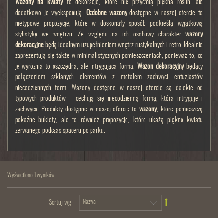
Wazony na kwiaty
to dekoracje, które nie przyćmią piękna roślin, ale
dodatkowo je wyeksponują.
Ozdobne wazony
dostępne w naszej ofercie to
nietypowe propozycje, które w doskonały sposób podkreślą wyjątkową
stylistykę we wnętrzu. Ze względu na ich osobliwy charakter
wazony
dekoracyjne
będą idealnym uzupełnieniem wnętrz rustykalnych i retro. Idealnie
zaprezentują się także w minimalistycznych pomieszczeniach, ponieważ to, co
je wyróżnia to oszczędna, ale intrygująca forma.
Wazon dekoracyjny
będący
połączeniem szklanych elementów z metalem zachwyci entuzjastów
niecodziennych form. Wazony dostępne w naszej ofercie są dalekie od
typowych produktów – cechują się niecodzienną formą, która intryguje i
zachwyca. Produkty dostępne w naszej ofercie to
wazony
, które pomieszczą
pokaźne bukiety, ale to również propozycje, które ukażą piękno kwiatu
zerwanego podczas spaceru po parku.
Wyświetlono 1 wyników
Sortuj wg