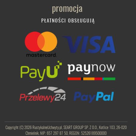
PŁATNOŚCI OBSŁUGUJĄ
Copyright (C) 2026 RustykalneUchwyty.pl, SEART GROUP SP. Z O.O., Kotlice 103, 26-020
Chmielnik, NIP: 657 297 87 50, REGON: 52526189500000