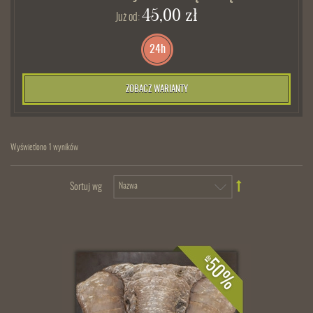
45,00 zł
Już od:
24h
ZOBACZ WARIANTY
Wyświetlono 1 wyników
Sortuj wg