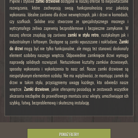
Piękne i stylowe
zamki drzwiowe
dostępne w naszej ofercie to niepowtarzalne
rozwiązania, które zachwycają swoją funkcjonalnością oraz jakością
wykonania. Idealne zarówno dla drzwi wewnętrznych, jak i drzwi w komodach,
czy szafkach. Solidne oraz stworzone ze specjalistycznego mocnego i
wytrzymałego żeliwa zapewnią bezproblemowe i bezpieczne zamykanie. W
naszej ofercie znajdują się zarówno
zamki w stylu retro
, rustykalnym jak i
industrialnym i loftowym. Dostępne są zamki wpuszczane i nakładane.
Zamki
do drzwi
mogą być nie tylko funkcjonalne, ale mogą też stanowić doskonały
element ozdobny naszego wnętrza. Odpowiednie zamknięcie drzwi wymaga
naprawdę solidnych rozwiązań. Nietuzinkowe kształty zamków drzwiowych,
sposoby wykonania i wykończenia to nasz cel. Nasze zamki drzwiowe są
niespotykanym elementem ozdoby. Nie ma wątpliwości, że montując zamek do
drzwi w takim stylu, przyciągniemy uwagę każdego, kto odwiedzi nasze
wnętrze.
Zamki drzwiowe
, jakie oferujemy posiadają w zestawach wszystkie
akcesoria niezbędne do prawidłowego montażu oraz wkręty, umożliwiające ich
szybką, łatwą, bezproblemową i skuteczną instalację.
POKAŻ FILTRY