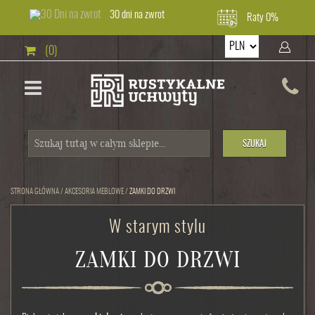
30 dni na zwrot
Raty 0%
(0)
SZUKAJ
STRONA GŁÓWNA
/
AKCESORIA MEBLOWE
/
ZAMKI DO DRZWI
W starym stylu
ZAMKI DO DRZWI