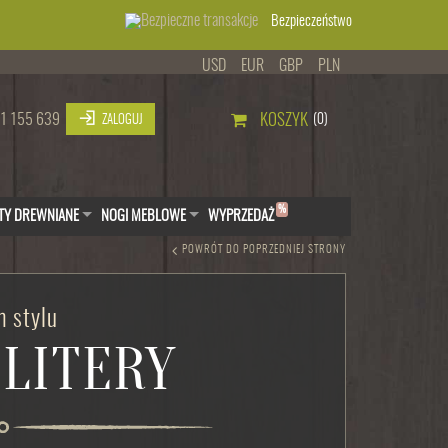
Bezpieczeństwo
USD
EUR
GBP
PLN
1 155 639
KOSZYK
(0)
ZALOGUJ
%
TY DREWNIANE
NOGI MEBLOWE
WYPRZEDAŻ
POWRÓT DO POPRZEDNIEJ STRONY
 stylu
 LITERY