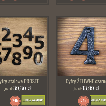
yfry stalowe PROSTE
Cyfry ŻELIWNE czarn
39,30 zł
13,99 zł
Już od:
Już od:
ZOBACZ WARIANTY
ZOBACZ WAR
24h
24h