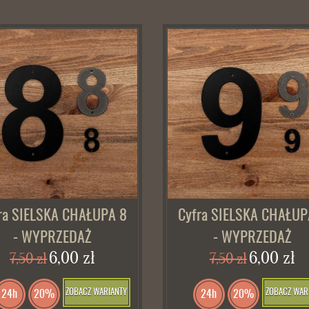
ra SIELSKA CHAŁUPA 8
Cyfra SIELSKA CHAŁUP
- WYPRZEDAŻ
- WYPRZEDAŻ
6,00 zł
6,00 zł
7,50 zł
7,50 zł
ZOBACZ WARIANTY
ZOBACZ WAR
24h
20%
24h
20%