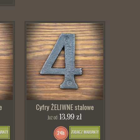
e
Cyfry ŻELIWNE stalowe
13,99 zł
Już od:
IANTY
ZOBACZ WARIANTY
24h