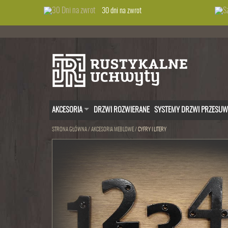
30 dni na zwrot
AKCESORIA
DRZWI ROZWIERANE
SYSTEMY DRZWI PRZESU
STRONA GŁÓWNA
/
AKCESORIA MEBLOWE
/
CYFRY I LITERY