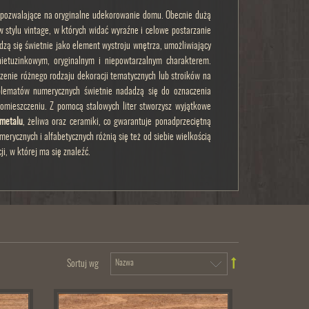
pozwalające na oryginalne udekorowanie domu. Obecnie dużą
w stylu vintage, w których widać wyraźne i celowe postarzanie
dzą się świetnie jako element wystroju wnętrza, umożliwiający
ietuzinkowym, oryginalnym i niepowtarzalnym charakterem.
zenie różnego rodzaju dekoracji tematycznych lub stroików na
mblematów numerycznych świetnie nadadzą się do oznaczenia
mieszczeniu. Z pomocą stalowych liter stworzysz wyjątkowe
z metalu
, żeliwa oraz ceramiki, co gwarantuje ponadprzeciętną
ycznych i alfabetycznych różnią się też od siebie wielkością
i, w której ma się znaleźć.
Sortuj wg