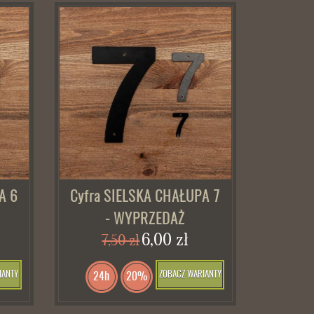
A 6
Cyfra SIELSKA CHAŁUPA 7
- WYPRZEDAŻ
6,00 zł
7,50 zł
IANTY
ZOBACZ WARIANTY
24h
20%