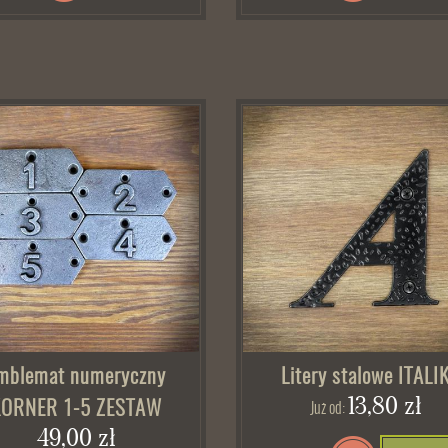
mblemat numeryczny
Litery stalowe ITALI
13,80 zł
KORNER 1-5 ZESTAW
Już od:
49,00 zł