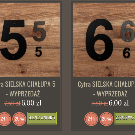
ra SIELSKA CHAŁUPA 5
Cyfra SIELSKA CHAŁUP
- WYPRZEDAŻ
- WYPRZEDAŻ
6,00 zł
6,00 zł
7,50 zł
7,50 zł
ZOBACZ WARIANTY
ZOBACZ WAR
24h
20%
24h
20%