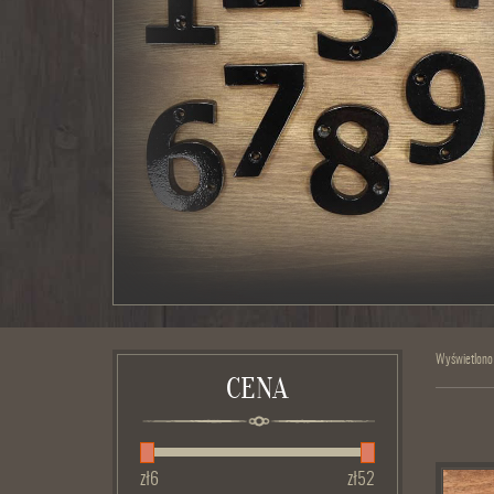
Wyświetlono
CENA
zł
6
zł
52