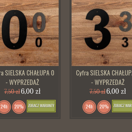
ra SIELSKA CHAŁUPA 0
Cyfra SIELSKA CHAŁUP
- WYPRZEDAŻ
- WYPRZEDAŻ
6,00 zł
6,00 zł
7,50 zł
7,50 zł
ZOBACZ WARIANTY
ZOBACZ WAR
24h
20%
24h
20%