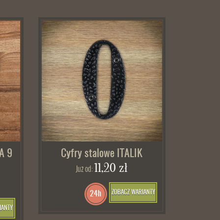
A 9
Cyfry stalowe ITALIK
11,20 zł
Już od:
ZOBACZ WARIANTY
24h
IANTY