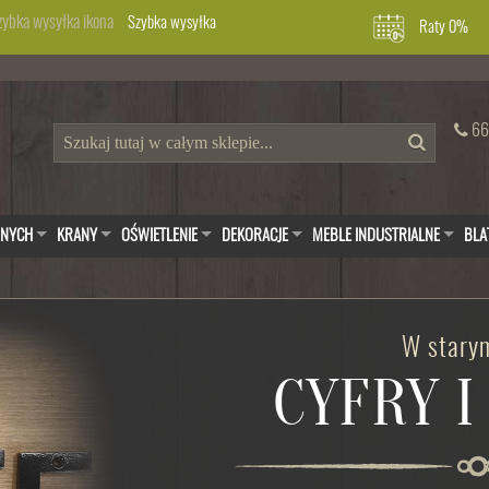
Szybka wysyłka
Raty 0%
66
WNYCH
KRANY
OŚWIETLENIE
DEKORACJE
MEBLE INDUSTRIALNE
BLA
W starym
CYFRY I