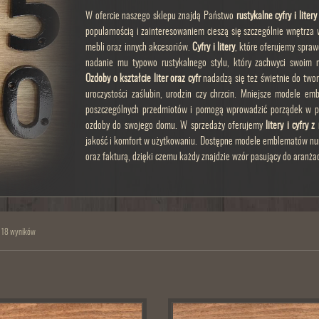
W ofercie naszego sklepu znajdą Państwo
rustykalne cyfry i litery
popularnością i zainteresowaniem cieszą się szczególnie wnętrza 
mebli oraz innych akcesoriów.
Cyfry i litery
, które oferujemy spraw
nadanie mu typowo rustykalnego stylu, który zachwyci swoim n
Ozdoby o kształcie liter oraz cyfr
nadadzą się też świetnie do twor
uroczystości zaślubin, urodzin czy chrzcin. Mniejsze modele e
poszczególnych przedmiotów i pomogą wprowadzić porządek w po
ozdoby do swojego domu. W sprzedaży oferujemy
litery i cyfry 
jakość i komfort w użytkowaniu. Dostępne modele emblematów numer
oraz fakturą, dzięki czemu każdy znajdzie wzór pasujący do aranżacj
 18 wyników