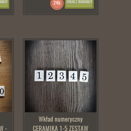
IANTY
ZOBACZ WARIANTY
24h
Wkład numeryczny
W -
CERAMIKA 1-5 ZESTAW