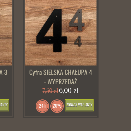
A 3
Cyfra SIELSKA CHAŁUPA 4
- WYPRZEDAŻ
6,00 zł
7,50 zł
IANTY
ZOBACZ WARIANTY
24h
20%