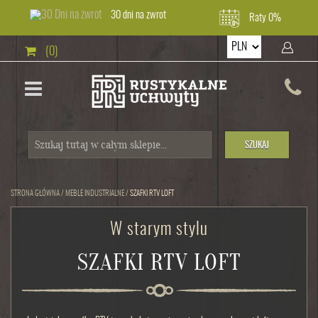
30 dni na zwrot
Raty 0%
(0)
SZUKAJ
STRONA GŁÓWNA
/
MEBLE INDUSTRIALNE
/
SZAFKI RTV LOFT
W starym stylu
SZAFKI RTV LOFT