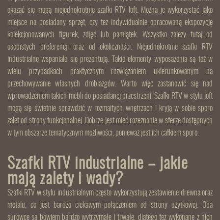
okazać się mogą niejednokrotnie szafki RTV loft. Można je wykorzystać jako
miejsce na posiadany sprzęt, czy też indywidualnie opracowaną ekspozycję
kolekcjonowanych figurek, zdjęć lub pamiątek. Wszystko zależy tutaj od
osobistych preferencji oraz od okoliczności. Niejednokrotnie szafki RTV
industrialne wspaniale się prezentują. Takie elementy wyposażenia są też w
wielu przypadkach praktycznym rozwiązaniem ukierunkowanym na
przechowywanie własnych drobiazgów. Warto więc zastanowić się nad
wprowadzeniem takich mebli do posiadanej przestrzeni. Szafki RTV w stylu loft
mogą się świetnie sprawdzić w rozmaitych wnętrzach i kryją w sobie sporo
zalet od strony funkcjonalnej. Dobrze jest mieć rozeznanie w sferze dostępnych
w tym obszarze tematycznym możliwości, ponieważ jest ich całkiem sporo.
Szafki RTV industrialne – jakie
mają zalety i wady?
Szafki RTV w stylu industrialnym często wykorzystują zestawienie drewna oraz
metalu, co jest bardzo ciekawym połączeniem od strony użytkowej. Oba
surowce są bowiem bardzo wytrzymałe i trwałe, dlatego też wykonane z nich