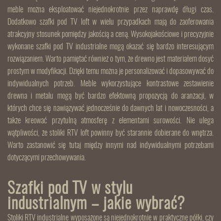
meble można eksploatować niejednokrotnie przez naprawdę długi czas.
Dodatkowo szafki pod TV loft w wielu przypadkach mają do zaoferowania
atrakcyjny stosunek pomiędzy jakością a ceną. Wysokojakościowe i precyzyjnie
wykonane szafki pod TV industrialne mogą okazać się bardzo interesującym
rozwiązaniem. Warto pamiętać również o tym, że drewno jest materiałem dosyć
prostym w modyfikacji. Dzięki temu można je personalizować i dopasowywać do
indywidualnych potrzeb. Meble wykorzystujące kontrastowe zestawienie
drewna i metalu mogą być bardzo efektowną propozycją do aranżacji, w
których chce się nawiązywać jednocześnie do dawnych lat i nowoczesności, a
także kreować przytulną atmosferę z elementami surowości. Nie ulega
wątpliwości, że stoliki RTV loft powinny być starannie dobierane do wnętrza.
Warto zastanowić się tutaj między innymi nad indywidualnymi potrzebami
dotyczącymi przechowywania.
Szafki pod TV w stylu
industrialnym – jakie wybrać?
Stoliki RTV industrialne wyposażone są niejednokrotnie w praktyczne półki, czy