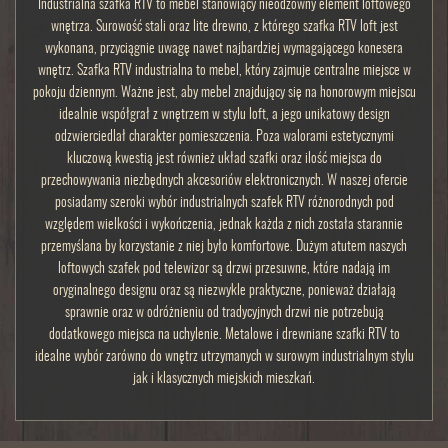
Industrialna szafka RTV to mebel stanowiący nieodzowny element loftowego
wnętrza. Surowość stali oraz lite drewno, z którego szafka RTV loft jest
wykonana, przyciągnie uwagę nawet najbardziej wymagającego konesera
wnętrz. Szafka RTV industrialna to mebel, który zajmuje centralne miejsce w
pokoju dziennym. Ważne jest, aby mebel znajdujący się na honorowym miejscu
idealnie współgrał z wnętrzem w stylu loft, a jego unikatowy design
odzwierciedlał charakter pomieszczenia. Poza walorami estetycznymi
kluczową kwestią jest również układ szafki oraz ilość miejsca do
przechowywania niezbędnych akcesoriów elektronicznych. W naszej ofercie
posiadamy szeroki wybór industrialnych szafek RTV różnorodnych pod
względem wielkości i wykończenia, jednak każda z nich została starannie
przemyślana by korzystanie z niej było komfortowe. Dużym atutem naszych
loftowych szafek pod telewizor są drzwi przesuwne, które nadają im
oryginalnego designu oraz są niezwykle praktyczne, ponieważ działają
sprawnie oraz w odróżnieniu od tradycyjnych drzwi nie potrzebują
dodatkowego miejsca na uchylenie. Metalowe i drewniane szafki RTV to
idealne wybór zarówno do wnętrz utrzymanych w surowym industrialnym stylu
jak i klasycznych miejskich mieszkań.