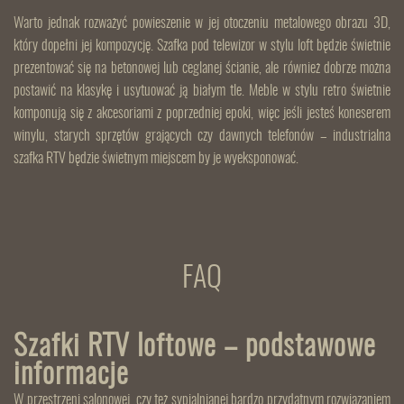
Warto jednak rozważyć powieszenie w jej otoczeniu metalowego obrazu 3D,
który dopełni jej kompozycję. Szafka pod telewizor w stylu loft będzie świetnie
prezentować się na betonowej lub ceglanej ścianie, ale również dobrze można
postawić na klasykę i usytuować ją białym tle. Meble w stylu retro świetnie
komponują się z akcesoriami z poprzedniej epoki, więc jeśli jesteś koneserem
winylu, starych sprzętów grających czy dawnych telefonów – industrialna
szafka RTV będzie świetnym miejscem by je wyeksponować.
FAQ
Szafki RTV loftowe – podstawowe
informacje
W przestrzeni salonowej, czy też sypialnianej bardzo przydatnym rozwiązaniem