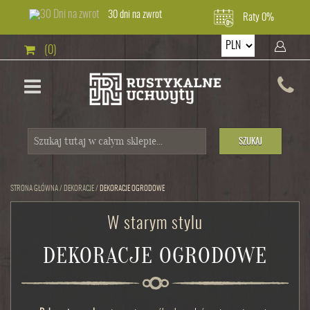
30 dni na zwrot
Raty 0%
(0)
SZUKAJ
STRONA GŁÓWNA
/
DEKORACJE
/
DEKORACJE OGRODOWE
W starym stylu
DEKORACJE OGRODOWE