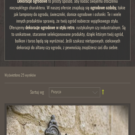
Dekoracje ogrodowe
to prosty sposób, aby nadać swojemu otoczeniu
niezwykłego charakteru. W naszej ofercie znajdują się
ogrodowe ozdoby,
takie
jak lampiony do ogrodu, świeczniki, donice ogrodowe i osłonki. Te i wiele
innych produktów sprawią, że twój ogród nabierze wyjątkowego stylu.
Oferujemy
dekoracje ogrodowe w stylu retro
, rustykalnym czy industrialnym. Są
to unikatowe, starannie selekcjonowane produkty, dzięki którym twój ogród,
balkon i taras będą się wyróżniać. Jeśli szukasz nietypowych, ciekawych
dekoracji do altany czy ogrodu, z pewnością znajdziesz coś dla siebie.
Wyświetlono 25 wyników
Sortuj wg