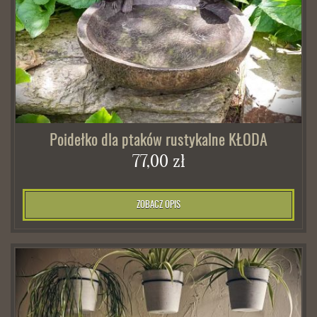
Poidełko dla ptaków rustykalne KŁODA
77,00 zł
ZOBACZ OPIS