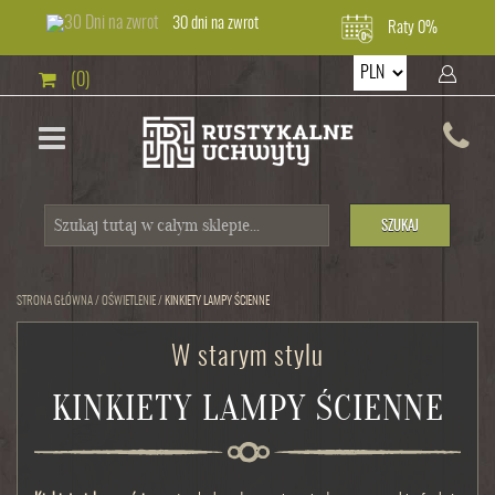
30 dni na zwrot
Raty 0%
(0)
SZUKAJ
STRONA GŁÓWNA
/
OŚWIETLENIE
/
KINKIETY LAMPY ŚCIENNE
W starym stylu
KINKIETY LAMPY ŚCIENNE