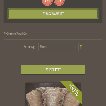
24h
%
ZOBACZ WARIANTY
Wyświetlono 3 wyników
Sortuj wg
POKAŻ FILTRY