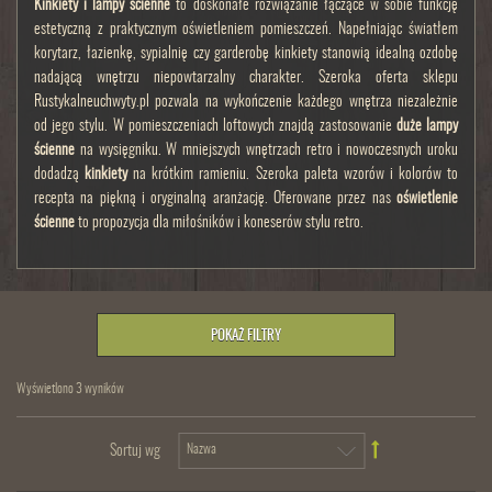
Kinkiety i lampy ścienne
to doskonałe rozwiązanie łączące w sobie funkcję
estetyczną z praktycznym oświetleniem pomieszczeń. Napełniając światłem
korytarz, łazienkę, sypialnię czy garderobę kinkiety stanowią idealną ozdobę
nadającą wnętrzu niepowtarzalny charakter. Szeroka oferta sklepu
Rustykalneuchwyty.pl pozwala na wykończenie każdego wnętrza niezależnie
od jego stylu. W pomieszczeniach loftowych znajdą zastosowanie
duże lampy
ścienne
na wysięgniku. W mniejszych wnętrzach retro i nowoczesnych uroku
dodadzą
kinkiety
na krótkim ramieniu. Szeroka paleta wzorów i kolorów to
recepta na piękną i oryginalną aranżację. Oferowane przez nas
oświetlenie
ścienne
to propozycja dla miłośników i koneserów stylu retro.
POKAŻ FILTRY
Wyświetlono 3 wyników
Sortuj wg