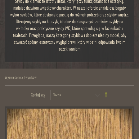
Szyldy do klamek to istotny detal, który łączy funkcjonalność z estetyką,
nadając drzwiom wyjątkowy charakter. W naszej ofercie znajdziesz bogaty
wybór szyldów, które doskonale pasują do różnych potrzeb oraz stylów wnętrz.
Oferujemy szyldy na kluczyk, idealne do klasycznych zamków, szyldy na
wkładkę oraz praktyczne szyldy WC, które sprawdzą się w łazienkach i
toaletach. Przeglądaj naszą kategorię szyldów i dobierz idealny model, aby
stworzyć spójny, estetyczny wygląd drzwi, który w pełni odpowiada Twoim
oczekiwaniom
Wyświetlono 21 wyników
Sortuj wg