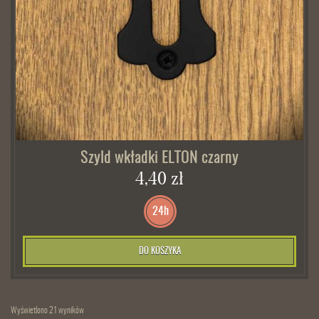
Szyld wkładki ELTON czarny
4,40 zł
24h
DO KOSZYKA
Wyświetlono 21 wyników