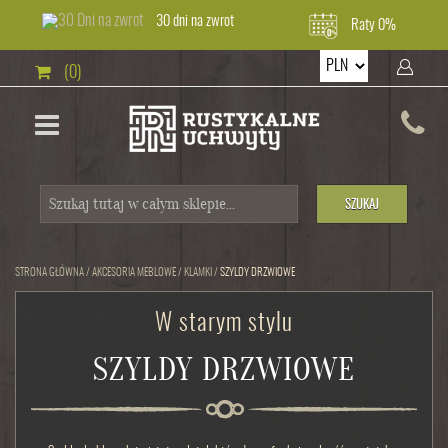
30 dni na zwrot
Raty 0%
(0)
SZUKAJ
STRONA GŁÓWNA
/
AKCESORIA MEBLOWE
/
KLAMKI
/
SZYLDY DRZWIOWE
W starym stylu
SZYLDY DRZWIOWE