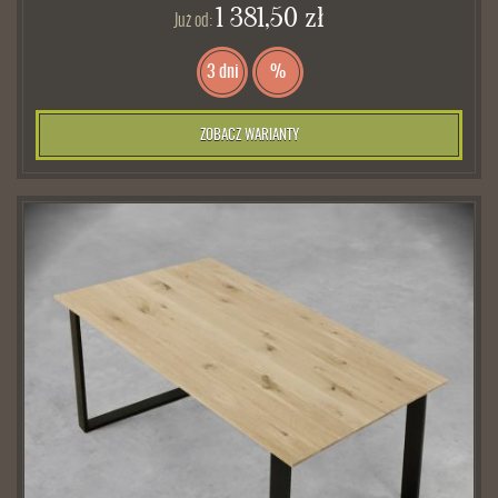
1 381,50 zł
Już od:
3 dni
%
ZOBACZ WARIANTY