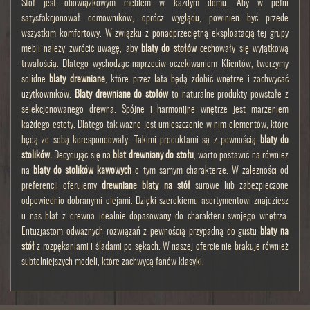
Stół jest obowiązkowym meblem w każdym domu. Aby w pełni
satysfakcjonował domowników, oprócz wyglądu, powinien być przede
wszystkim komfortowy. W związku z ponadprzeciętną eksploatacją tej grupy
mebli należy zwrócić uwagę, aby
blaty do stołów
cechowały się wyjątkową
trwałością. Dlatego wychodząc naprzeciw oczekiwaniom Klientów, tworzymy
solidne
blaty drewniane
, które przez lata będą zdobić wnętrze i zachwycać
użytkowników.
Blaty drewniane do stołów
to naturalne produkty powstałe z
selekcjonowanego drewna. Spójne i harmonijne wnętrze jest marzeniem
każdego estety. Dlatego tak ważne jest umieszczenie w nim elementów, które
będą ze sobą korespondowały. Takimi produktami są z pewnością
blaty do
stolików.
Decydując się na
blat drewniany do stołu
, warto postawić na również
na
blaty do stolików kawowych
o tym samym charakterze. W zależności od
preferencji oferujemy
drewniane blaty na stół
surowe lub zabezpieczone
odpowiednio dobranymi olejami. Dzięki szerokiemu asortymentowi znajdziesz
u nas blat z drewna idealnie dopasowany do charakteru swojego wnętrza.
Entuzjastom odważnych rozwiązań z pewnością przypadną do gustu
blaty na
stół
z rozpękaniami i śladami po sękach. W naszej ofercie nie brakuje również
subtelniejszych modeli, które zachwycą fanów klasyki.