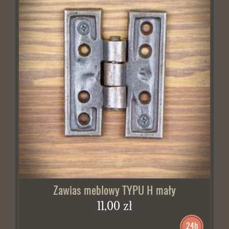
Zawias meblowy TYPU H mały
11,00 zł
24h