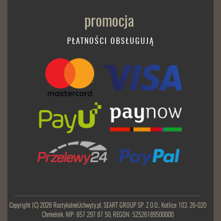
PŁATNOŚCI OBSŁUGUJĄ
Copyright (C) 2026 RustykalneUchwyty.pl, SEART GROUP SP. Z O.O., Kotlice 103, 26-020
Chmielnik, NIP: 657 297 87 50, REGON: 52526189500000