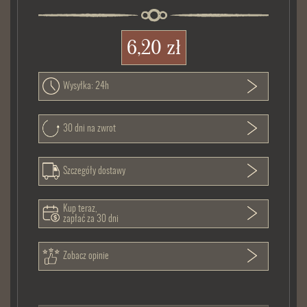
6,20 zł
Wysyłka: 24h
30 dni na zwrot
Szczegóły dostawy
Kup teraz,
zapłać za 30 dni
Zobacz opinie