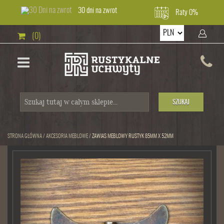
30 dni na zwrot
Raty 0%
(0)
SZUKAJ
STRONA GŁÓWNA
/
AKCESORIA MEBLOWE
/
ZAWIAS MEBLOWY RUSTYK 85MM X 52MM