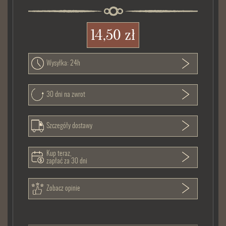
14,50 zł
Wysyłka: 24h
30 dni na zwrot
Szczegóły dostawy
Kup teraz,
zapłać za 30 dni
Zobacz opinie