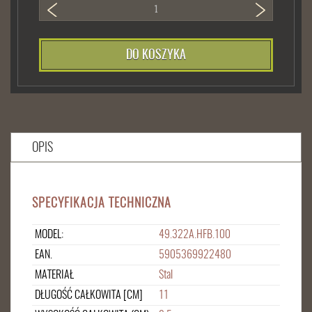
DO KOSZYKA
OPIS
SPECYFIKACJA TECHNICZNA
MODEL:
49.322A.HFB.100
EAN.
5905369922480
MATERIAŁ
Stal
DŁUGOŚĆ CAŁKOWITA [CM]
11