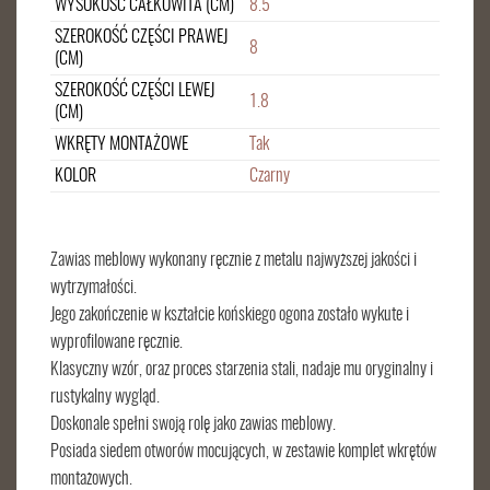
WYSOKOŚĆ CAŁKOWITA (CM)
8.5
SZEROKOŚĆ CZĘŚCI PRAWEJ
8
(CM)
SZEROKOŚĆ CZĘŚCI LEWEJ
1.8
(CM)
WKRĘTY MONTAŻOWE
Tak
KOLOR
Czarny
Zawias meblowy wykonany ręcznie z metalu najwyższej jakości i
wytrzymałości.
Jego zakończenie w kształcie końskiego ogona zostało wykute i
wyprofilowane ręcznie.
Klasyczny wzór, oraz proces starzenia stali, nadaje mu oryginalny i
rustykalny wygląd.
Doskonale spełni swoją rolę jako zawias meblowy.
Posiada siedem otworów mocujących, w zestawie komplet wkrętów
montażowych.