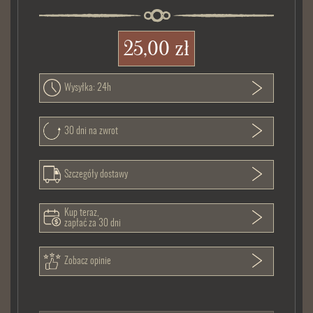
25,00 zł
Wysyłka: 24h
30 dni na zwrot
Szczegóły dostawy
Kup teraz,
zapłać za 30 dni
Zobacz opinie