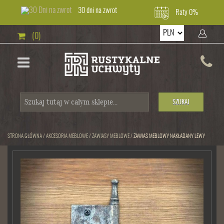
30 dni na zwrot
Raty 0%
(0)
SZUKAJ
STRONA GŁÓWNA
/
AKCESORIA MEBLOWE
/
ZAWIASY MEBLOWE
/
ZAWIAS MEBLOWY NAKŁADANY LEWY