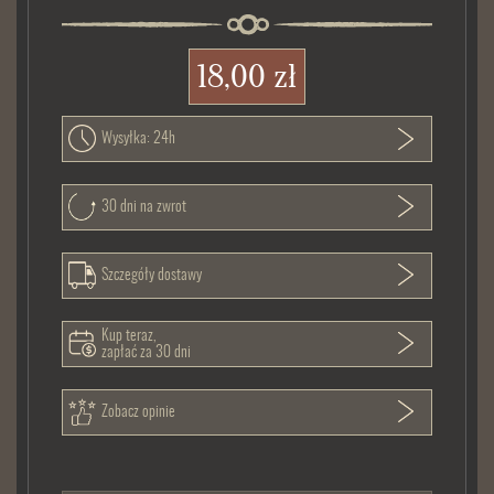
18,00 zł
Wysyłka: 24h
30 dni na zwrot
Szczegóły dostawy
Kup teraz,
zapłać za 30 dni
Zobacz opinie