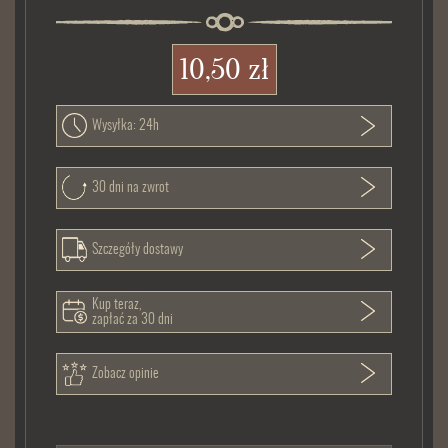
10,50 zł
Wysyłka: 24h
30 dni na zwrot
Szczegóły dostawy
Kup teraz,
zapłać za 30 dni
Zobacz opinie