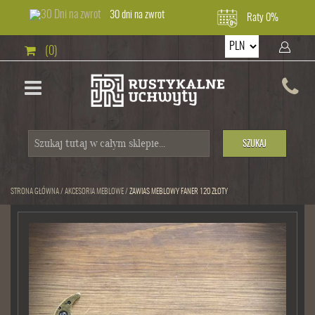
30 dni na zwrot
Raty 0%
(0)
SZUKAJ
STRONA GŁÓWNA
/
AKCESORIA MEBLOWE
/
ZAWIAS MEBLOWY FANER 120 ZŁOTY