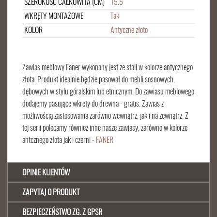
SZEROKOŚĆ CAŁKOWITA (CM)
15.5
WKRĘTY MONTAŻOWE
Tak
KOLOR
Antyczne złoto
Zawias meblowy Faner wykonany jest ze stali w kolorze antycznego
złota. Produkt idealnie będzie pasował do mebli sosnowych,
dębowych w stylu góralskim lub etnicznym. Do zawiasu meblowego
dodajemy pasujące wkrety do drewna - gratis. Zawias z
możliwością zastosowania zarówno wewnątrz, jak i na zewnątrz. Z
tej serii polecamy również inne nasze zawiasy, zarówno w kolorze
antcznego złota jak i czerni -
FANER
OPINIE KLIENTÓW
ZAPYTAJ O PRODUKT
BEZPIECZEŃSTWO ZG. Z GPSR