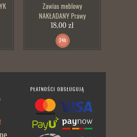
MYK
Zawias meblowy
Zawias
NAKŁADANY Prawy
18,00 zł
24h
PŁATNOŚCI OBSŁUGUJĄ
h