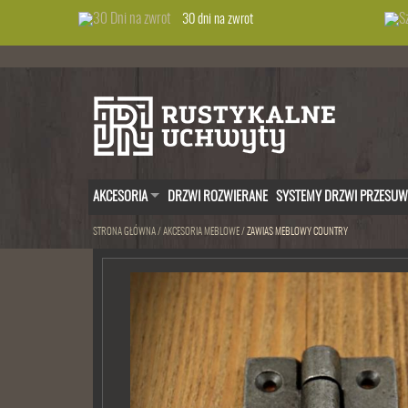
30 dni na zwrot
AKCESORIA
DRZWI ROZWIERANE
SYSTEMY DRZWI PRZESU
STRONA GŁÓWNA
/
AKCESORIA MEBLOWE
/
ZAWIAS MEBLOWY COUNTRY