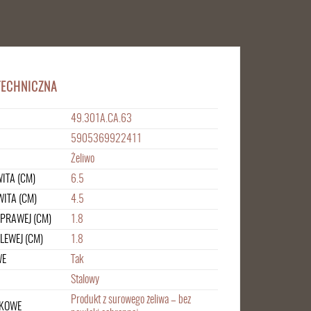
TECHNICZNA
49.301A.CA.63
5905369922411
Żeliwo
ITA (CM)
6.5
ITA (CM)
4.5
 PRAWEJ (CM)
1.8
LEWEJ (CM)
1.8
WE
Tak
Stalowy
Produkt z surowego żeliwa – bez
TKOWE