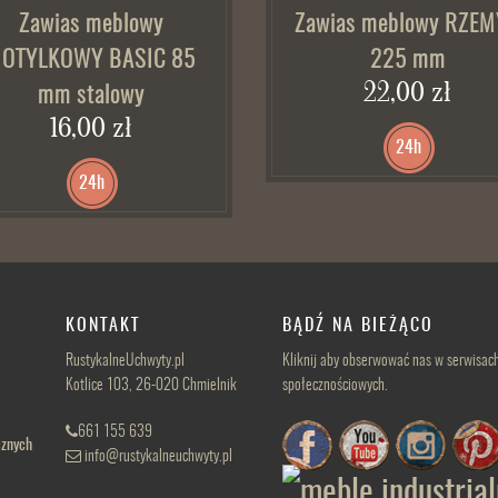
Zawias meblowy
Zawias meblowy RZE
OTYLKOWY BASIC 85
225 mm
22,00 zł
mm stalowy
16,00 zł
24h
24h
KONTAKT
BĄDŹ NA BIEŻĄCO
RustykalneUchwyty.pl
Kliknij aby obserwować nas w serwisac
Kotlice 103, 26-020 Chmielnik
społecznościowych.
661 155 639
cznych
info@rustykalneuchwyty.pl