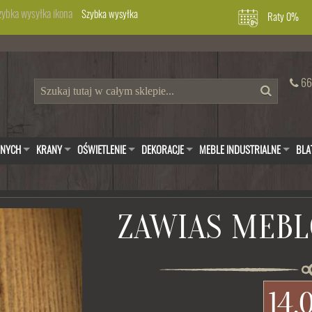
Szybka wysyłka
Raty 0%
66
WNYCH
KRANY
OŚWIETLENIE
DEKORACJE
MEBLE INDUSTRIALNE
BLA
ZAWIAS MEB
14,