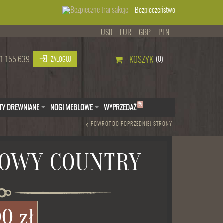
Bezpieczeństwo
USD
EUR
GBP
PLN
1 155 639
KOSZYK
(0)
ZALOGUJ
%
TY DREWNIANE
NOGI MEBLOWE
WYPRZEDAŻ
POWRÓT DO POPRZEDNIEJ STRONY
LOWY COUNTRY
00 zł