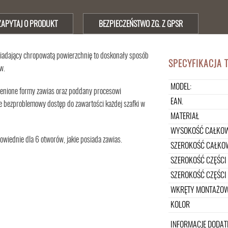
ZAPYTAJ O PRODUKT
BEZPIECZEŃSTWO ZG. Z GPSR
siadający chropowatą powierzchnię to doskonały sposób
SPECYFIKACJA 
w.
MODEL:
 cenione formy zawias oraz poddany procesowi
EAN.
je bezproblemowy dostęp do zawartości każdej szafki w
MATERIAŁ
WYSOKOŚĆ CAŁKOW
wiednie dla 6 otworów, jakie posiada zawias.
SZEROKOŚĆ CAŁKOW
SZEROKOŚĆ CZĘŚCI
SZEROKOŚĆ CZĘŚCI 
WKRĘTY MONTAŻO
KOLOR
INFORMACJE DODA