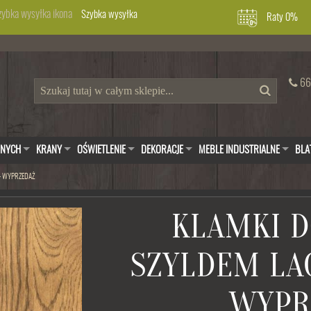
Szybka wysyłka
Raty 0%
66
WNYCH
KRANY
OŚWIETLENIE
DEKORACJE
MEBLE INDUSTRIALNE
BLA
 - WYPRZEDAŻ
KLAMKI D
SZYLDEM LA
WYPR