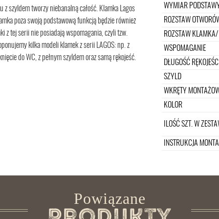
WYMIAR PODSTAWY
u z szyldem tworzy niebanalną całość. Klamka Lagos
ROZSTAW OTWORÓW
lamka poza swoją podstawową funkcją będzie również
 z tej serii nie posiadają wspomagania, czyli tzw.
ROZSTAW KLAMKA/
ponujemy kilka modeli klamek z serii LAGOS: np. z
WSPOMAGANIE
knięcie do WC, z pełnym szyldem oraz samą rękojeść.
DŁUGOŚĆ RĘKOJEŚC
SZYLD
WKRĘTY MONTAŻO
KOLOR
ILOŚĆ SZT. W ZESTA
INSTRUKCJA MONT
Powiązane
Produkty