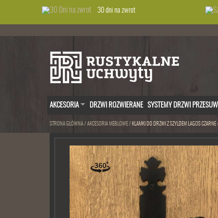
30 dni na zwrot
AKCESORIA
DRZWI ROZWIERANE
SYSTEMY DRZWI PRZESU
STRONA GŁÓWNA
/
AKCESORIA MEBLOWE
/
KLAMKI DO DRZWI Z SZYLDEM LAGOS CZARNE