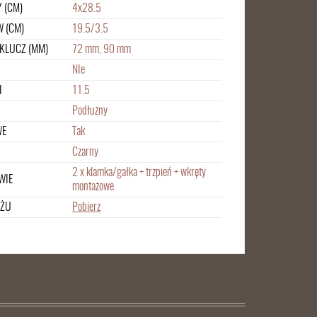
 (CM)
4x28.5
 (CM)
19.5/3.5
KLUCZ (MM)
72 mm, 90 mm
NIe
I
11.5
Podłużny
WE
Tak
Czarny
2 x klamka/gałka + trzpień + wkręty
WIE
montażowe
AŻU
Pobierz