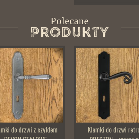
Polecane
Produkty
amki do drzwi z szyldem
Klamki do drzwi retr