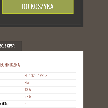
DO KOSZYKA
ZG. Z GPSR
TECHNICZNA
SU.102.CZ.PRGR
Stal
13.5
28.5
Y (CM)
6