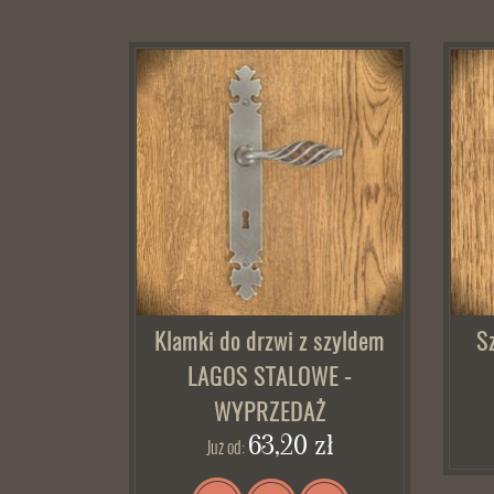
Klamki do drzwi z szyldem
S
LAGOS STALOWE -
WYPRZEDAŻ
63,20 zł
Już od: