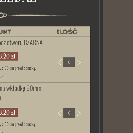
UKT
ILOŚĆ
bez otworu CZARNA
3,20 zł
y z 30 dni przed obniżką.
 24h
m na wkładkę 90mm
A
3,20 zł
y z 30 dni przed obniżką.