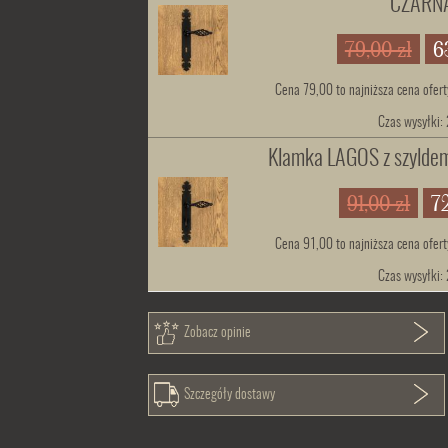
CZARN
79,00 zł
6
Cena 79,00 to najniższa cena ofert
Czas wysyłki:
Klamka LAGOS z szyld
91,00 zł
72
Cena 91,00 to najniższa cena ofert
Czas wysyłki:
Zobacz opinie
Szczegóły dostawy