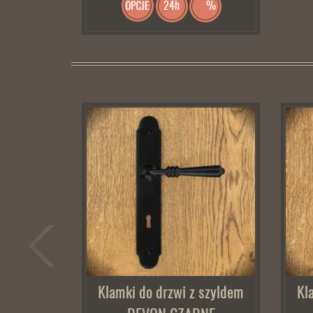
24h
%
Klamki do drzwi z szyldem
Kl