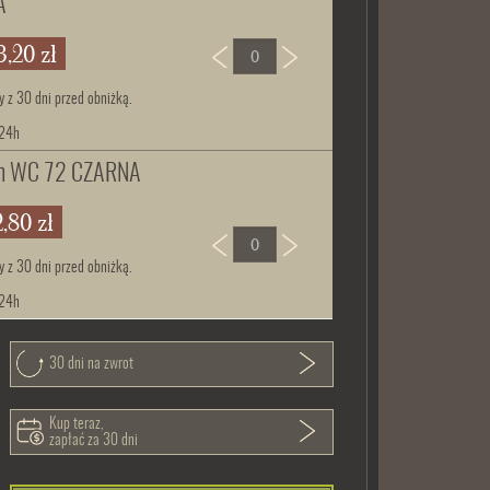
A
3,20 zł
y z 30 dni przed obniżką.
 24h
em WC 72 CZARNA
,80 zł
y z 30 dni przed obniżką.
 24h
30 dni na zwrot
Kup teraz,
zapłać za 30 dni