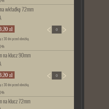
 24h
m na wkładkę 72mm
A
3,20 zł
y z 30 dni przed obniżką.
 24h
m na klucz 90mm
A
3,20 zł
y z 30 dni przed obniżką.
 24h
m na klucz 72mm