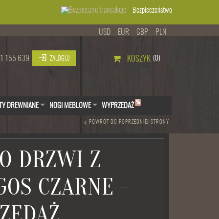
Bezpieczeństwo
USD
EUR
GBP
PLN
1 155 639
KOSZYK
(0)
ZALOGUJ
%
TY DREWNIANE
NOGI MEBLOWE
WYPRZEDAŻ
POWRÓT DO POPRZEDNIEJ STRONY
O DRZWI Z
GOS CZARNE -
ZEDAŻ