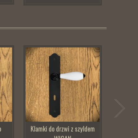
o
Klamki do drzwi z szyldem
Klamki 