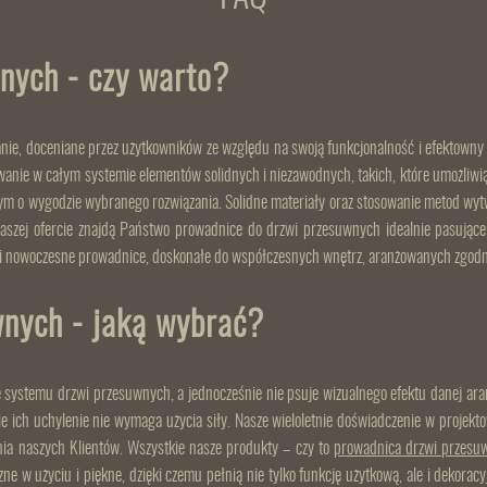
nych - czy warto?
anie, doceniane przez użytkowników ze względu na swoją funkcjonalność i efektowny
owanie w całym systemie elementów solidnych i niezawodnych, takich, które umożliwi
 o wygodzie wybranego rozwiązania. Solidne materiały oraz stosowanie metod wytwór
zej ofercie znajdą Państwo prowadnice do drzwi przesuwnych idealnie pasujące 
k i nowoczesne prowadnice, doskonałe do współczesnych wnętrz, aranżowanych zgodn
nych - jaką wybrać?
systemu drzwi przesuwnych, a jednocześnie nie psuje wizualnego efektu danej aran
ie ich uchylenie nie wymaga użycia siły. Nasze wieloletnie doświadczenie w proje
ania naszych Klientów. Wszystkie nasze produkty – czy to
prowadnica drzwi przes
zne w użyciu i piękne, dzięki czemu pełnią nie tylko funkcję użytkową, ale i deko