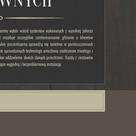
UWNYCH
romny wybór wśród systemów wykonanych z wysokiej jakości
ść znajduje szczególne zainteresowanie głównie u klientów
jakie prezentujemy sprawdzą się świetnie w pomieszczeniach
ie sprawdzonych technologii umożliwia znalezienie trwałego i
bkie oddzielenie dwóch danych przestrzeni. Każdy z zestawów
jące wygodną i bezproblemową instalację.