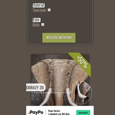
Materiał:
Tworzywo
Kolor:
Biały
WYCZYŚĆ WSZYSTKO