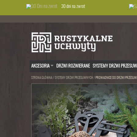
30 dni na zwrot
AKCESORIA
DRZWI ROZWIERANE
SYSTEMY DRZWI PRZESU
STRONA GŁÓWNA
/
SYSTEMY DRZWI PRZESUWNYCH
/
PROWADNICE DO DRZWI PRZESU