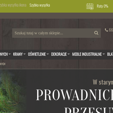
Szybka wysyłka
Raty 0%
66
WNYCH
KRANY
OŚWIETLENIE
DEKORACJE
MEBLE INDUSTRIALNE
BLA
WNYCH
W starym
PROWADNIC