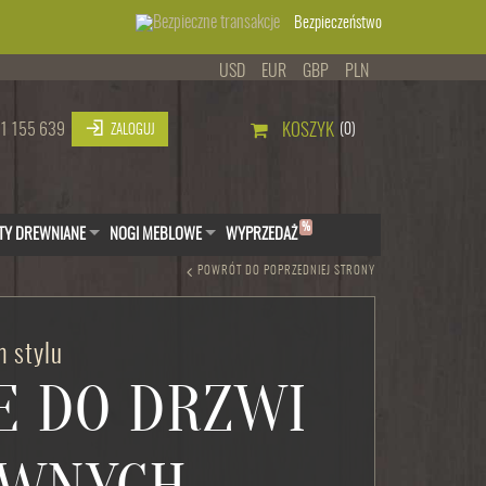
Bezpieczeństwo
USD
EUR
GBP
PLN
1 155 639
KOSZYK
(0)
ZALOGUJ
%
TY DREWNIANE
NOGI MEBLOWE
WYPRZEDAŻ
POWRÓT DO POPRZEDNIEJ STRONY
 stylu
E DO DRZWI