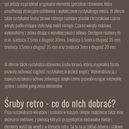
sprzedaży na przykład oryginalne elementy specjalnie rdzewione, które
umożliwiają atrakcyjne ozdobienie i wykończenie rustykalnego mebla. W ofercie
także rustykalne śruby torowe różnego rozmiaru płaskie i krzyżakowe czarne
wkręty podkreślające stylistykę mebli vintage. Czarne wkręty meblowe
wykonaliśmy z żeliwa dbając o wysokiej jakości odlewy. Dostępne rozmiary to
m.in. średnica 3,5mm x długość 30mm, średnica 3,5mm x długość 35 mm,
średnica 3,5mm x długość 35 mm oraz średnica 3mm x długość 20 mm.
W ofercie także rustykalna rdzewiona śruba torowa, której oryginalna forma
pozwala zachować ciągłość rustykalnej aranżacji wnętrz. Wykonaliśmy ją z
najwyższej jakości odlewu żeliwnego, dzięki czemu pozwala osiągać niezwykle
spójne i solidne połączenia elementów.
Śruby retro - co do nich dobrać?
Poza rustykalnymi wkrętami i śrubami w naszym sklepie znajdziecie także inne
akcesoria meblowe, z pomocą których przygotujecie niebanalne meble i
elementy wystroju wnętrz w klimacie retro. Są to na przykład żeliwne i stalowe