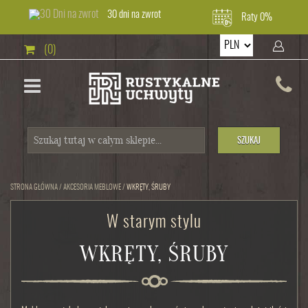
30 dni na zwrot
Raty 0%
(0)
SZUKAJ
STRONA GŁÓWNA
/
AKCESORIA MEBLOWE
/
WKRĘTY, ŚRUBY
W starym stylu
WKRĘTY, ŚRUBY