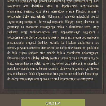
Meble w rustykalnym stylu powinny odznaczać się wykorzystaniem dużej ilości
akcesoriów oraz dodatków, które są dopełnieniem nietuzinkowego
oryginalnego designu. Nasz sklep internetowy oferuje Państwu solidne i
wytrzymałe śruby oraz wkręty
. Wykonane z odlewów najwyższej jakości
zagwarantują praktyczne i łatwe wykorzystanie. Wkręty i śruby rdzewione to
gwarancja na stworzenie atrakcyjnego mebla o charakterze retro, który
zaskoczy swoją funkcjonalnością oraz niepowtarzalnym wyglądem i
wykończeniem. W ofercie posiadamy wkręty i śruby różnorodne pod względem
przeznaczenia, długości, średnicy, kształtu łba i koloru. Znajdziesz u nas
również przydatne akcesoria montażowe jak nakrętki sześciokątne, podkładki
do śrub, złącza śrubowe oraz modele śrub o charakterze dekoracyjnym.
Oferowane przez nas
śruby i wkręty
świetnie sprawdzą się do montażu nóg do
blatu, wsporników do pólek, gałek i uchwytów oraz dekoracji. W sprzedaży
posiadamy modele śrub w kolorze czarnym, stalowym, brązowym, grafitowym
oraz miedzianym. Dobór odpowiednich śrub gwarantuje stabilność konstrukcji,
do której zostają użyte oraz sprawia, że produkt prezentuje się estetycznie.
POKAŻ FILTRY