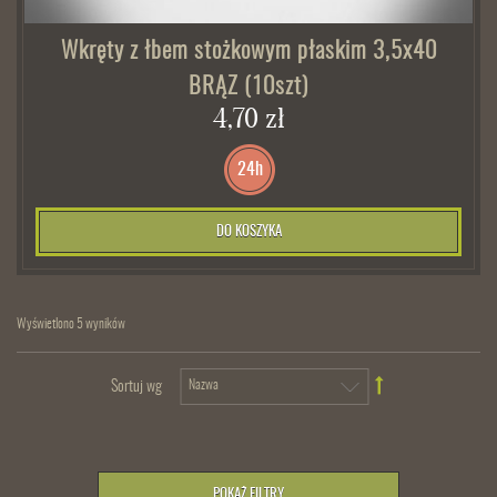
Wkręty z łbem stożkowym płaskim 3,5x40
BRĄZ (10szt)
4,70 zł
24h
DO KOSZYKA
Wyświetlono 5 wyników
Sortuj wg
POKAŻ FILTRY