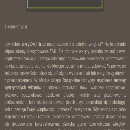
Architekt radzi
Czy dobór
wkrętów i śrub
ma znaczenie dla estetyki wnętrza? Na to pytanie
odpowiadamy zdecydowanie TAK. Źle dobrane wkręty potrafią zepsuć nawet
najdroższe dekoracje. Dlatego zalecamy dopasowanie akcesoriów montażowych
na etapie zakupu produktu, do którego będziemy ich potrzebować. W pierwszej
kolejności oczywiście należy skupić się na wyborze śrub lub wkrętów zgodnych
z przeznaczeniem. W ofercie sklepu Rustykalne Uchwyty znajdziesz
zestawy
wytrzymałych wkrętów
o różnych kształtach łbów: walcowe soczewkowe,
stożkowo soczewkowe, stożkowe płaskie, kuliste oraz grzybkowe z
podsadzeniem. Jeśli nie jesteś pewien jakich użyć, skontaktuj się z obsługą,
która rozwieje Twoje wątpliwości i pomoże Ci w wyborze. Gdy masz już za sobą
etap doboru rodzaju i rozmiaru akcesoriów montażowych, możesz skupić się na
ich dopasowaniu kolorystycznym. Szeroka gama kolorystyczna wkrętów