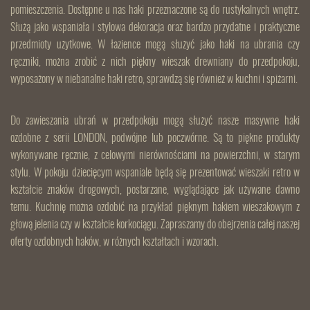
pomieszczenia. Dostępne u nas haki przeznaczone są do rustykalnych wnętrz.
Służą jako wspaniała i stylowa dekoracja oraz bardzo przydatne i praktyczne
przedmioty użytkowe. W łazience mogą służyć jako haki na ubrania czy
ręczniki, można zrobić z nich piękny wieszak drewniany do przedpokoju,
wyposażony w niebanalne haki retro, sprawdzą się również w kuchni i spiżarni.
Do zawieszania ubrań w przedpokoju mogą służyć nasze masywne haki
ozdobne z serii LONDON, podwójne lub poczwórne. Są to piękne produkty
wykonywane ręcznie, z celowymi nierównościami na powierzchni, w starym
stylu. W pokoju dziecięcym wspaniale będą się prezentować wieszaki retro w
kształcie znaków drogowych, postarzane, wyglądające jak używane dawno
temu. Kuchnię można ozdobić na przykład pięknym hakiem wieszakowym z
głową jelenia czy w kształcie korkociągu. Zapraszamy do obejrzenia całej naszej
oferty ozdobnych haków, w różnych kształtach i wzorach.