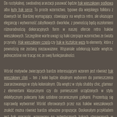
Do rustykalnej, swobodnej aranżacji pasować będzie
hak wieszakowy podkowa
albo
kuty hak serce
. To proste wzornictwo, typowe dla wiejskiego folkloru z
dawnych lat. Bardziej wymagający, stawiający na wnętrza retro, ale ukazujące
elegancję i wytworność zabytkowych dworków, z pewnością będą oszołomieni
różnorodnością dekoracyjnych form w naszej ofercie retro haków
wieszakowych. Szczególnie warte uwagi są haki czerpiące wzornictwo ze świata
przyrody.
Hak wieszakowy czapla
czy
hak w kształcie węża
to elementy, które z
pewnością nie zostaną niezauważone. Wspaniale udekorują każde wnętrze,
jednocześnie nie tracąc nic ze swej funkcjonalności.
Wśród motywów zwierzęcych bardzo interesującym wzorem jest również
hak
wieszakowy słoń
– ten z kolei będzie idealnym wyborem do pomieszczenia
zaaranżowanego w stylu kolonialnym. Dla wnętrz w stylu shabby chic, glamour
z elementami klasycznymi czy do pomieszczeń urządzonych w stylu
eklektycznym polecamy haki ozdobne ceramicznymi gałkami. Prezentują się
naprawdę wytwornie! Wśród oferowanych przez nas haków wieszakowych
znaleźć można również bardzo odważne propozycje. Doskonałym przykładem