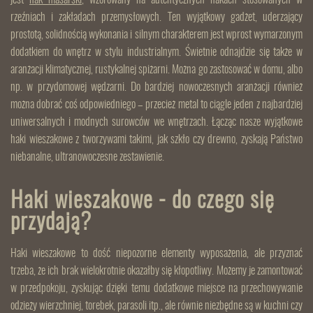
jest
hak masarski
, wzorowany na autentycznych hakach stosowanych w
rzeźniach i zakładach przemysłowych. Ten wyjątkowy gadżet, uderzający
prostotą, solidnością wykonania i silnym charakterem jest wprost wymarzonym
dodatkiem do wnętrz w stylu industrialnym. Świetnie odnajdzie się także w
aranżacji klimatycznej, rustykalnej spiżarni. Można go zastosować w domu, albo
np. w przydomowej wędzarni. Do bardziej nowoczesnych aranżacji również
można dobrać coś odpowiedniego – przecież metal to ciągle jeden z najbardziej
uniwersalnych i modnych surowców we wnętrzach. Łącząc nasze wyjątkowe
haki wieszakowe z tworzywami takimi, jak szkło czy drewno, zyskają Państwo
niebanalne, ultranowoczesne zestawienie.
Haki wieszakowe - do czego się
przydają?
Haki wieszakowe to dość niepozorne elementy wyposażenia, ale przyznać
trzeba, że ich brak wielokrotnie okazałby się kłopotliwy. Możemy je zamontować
w przedpokoju, zyskując dzięki temu dodatkowe miejsce na przechowywanie
odzieży wierzchniej, torebek, parasoli itp., ale równie niezbędne są w kuchni czy