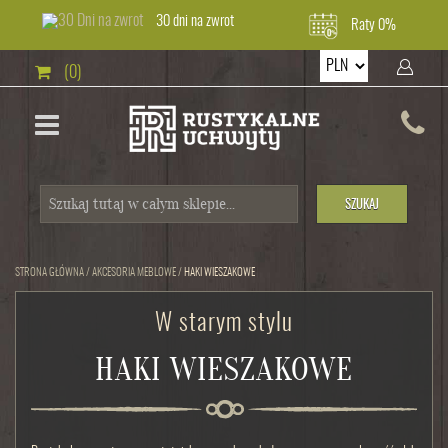
30 dni na zwrot
Raty 0%
(0)
SZUKAJ
STRONA GŁÓWNA
/
AKCESORIA MEBLOWE
/
HAKI WIESZAKOWE
W starym stylu
HAKI WIESZAKOWE