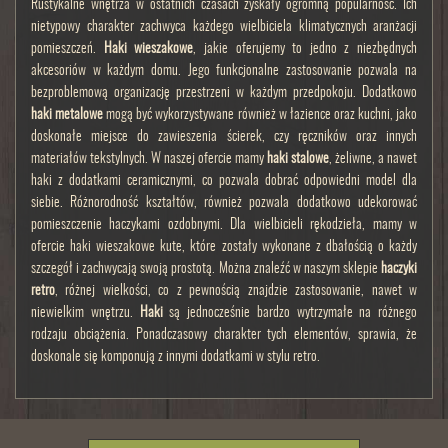
Rustykalne wnętrza w ostatnich czasach zyskały ogromną popularność. Ich
nietypowy charakter zachwyca każdego wielbiciela klimatycznych aranżacji
pomieszczeń.
Haki wieszakowe
, jakie oferujemy to jedno z niezbędnych
akcesoriów w każdym domu. Jego funkcjonalne zastosowanie pozwala na
bezproblemową organizację przestrzeni w każdym przedpokoju. Dodatkowo
haki metalowe
mogą być wykorzystywane również w łazience oraz kuchni, jako
doskonałe miejsce do zawieszenia ścierek, czy ręczników oraz innych
materiałów tekstylnych. W naszej ofercie mamy
haki stalowe
, żeliwne, a nawet
haki z dodatkami ceramicznymi, co pozwala dobrać odpowiedni model dla
siebie. Różnorodność kształtów, również pozwala dodatkowo udekorować
pomieszczenie haczykami ozdobnymi. Dla wielbicieli rękodzieła, mamy w
ofercie haki wieszakowe kute, które zostały wykonane z dbałością o każdy
szczegół i zachwycają swoją prostotą. Można znaleźć w naszym sklepie
haczyki
retro
, różnej wielkości, co z pewnością znajdzie zastosowanie, nawet w
niewielkim wnętrzu.
Haki
są jednocześnie bardzo wytrzymałe na różnego
rodzaju obciążenia. Ponadczasowy charakter tych elementów, sprawia, że
doskonale się komponują z innymi dodatkami w stylu retro.