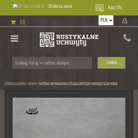
30 dni na zwrot
Raty 0%
(0)
SZUKAJ
STRONA GŁÓWNA
/
KRANY
/
BATERIA UMYWALKOWA STOJĄCA ANTYCZNY MOSIĄDZ GLEN NISKA