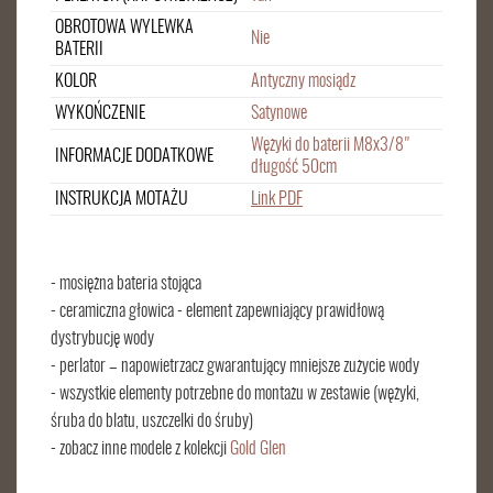
OBROTOWA WYLEWKA
Nie
BATERII
KOLOR
Antyczny mosiądz
WYKOŃCZENIE
Satynowe
Wężyki do baterii M8x3/8"
INFORMACJE DODATKOWE
długość 50cm
INSTRUKCJA MOTAŻU
Link PDF
- mosiężna bateria stojąca
- ceramiczna głowica - element zapewniający prawidłową
dystrybucję wody
- perlator – napowietrzacz gwarantujący mniejsze zużycie wody
- wszystkie elementy potrzebne do montażu w zestawie (wężyki,
śruba do blatu, uszczelki do śruby)
- zobacz inne modele z kolekcji
Gold Glen