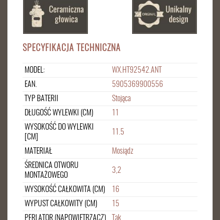
SPECYFIKACJA TECHNICZNA
MODEL:
WX.HT92542.ANT
EAN.
5905369900556
TYP BATERII
Stojąca
DŁUGOŚĆ WYLEWKI (CM)
11
WYSOKOŚĆ DO WYLEWKI
11.5
[CM]
MATERIAŁ
Mosiądz
ŚREDNICA OTWORU
3,2
MONTAŻOWEGO
WYSOKOŚĆ CAŁKOWITA (CM)
16
WYPUST CAŁKOWITY (CM)
15
PERLATOR (NAPOWIETRZACZ)
Tak