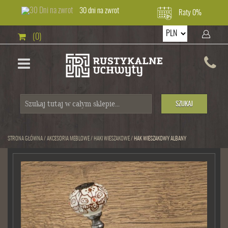
30 dni na zwrot
Raty 0%
(0)
SZUKAJ
STRONA GŁÓWNA
/
AKCESORIA MEBLOWE
/
HAKI WIESZAKOWE
/
HAK WIESZAKOWY ALBANY