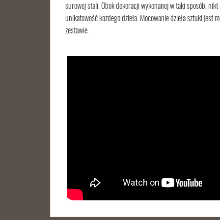
surowej stali. Obok dekoracji wykonanej w taki sposób, nikt
unikatowość każdego dzieła. Mocowanie dzieła sztuki jes
zestawie.