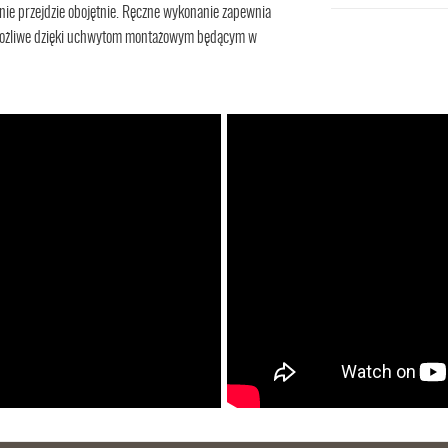
 nie przejdzie obojętnie. Ręczne wykonanie zapewnia
t możliwe dzięki uchwytom montażowym będącym w