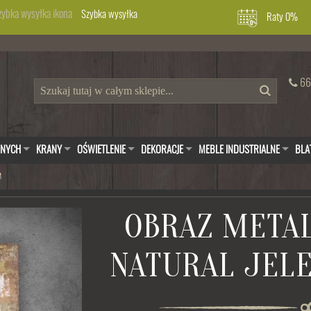
Szybka wysyłka
Raty 0%
66
WNYCH
KRANY
OŚWIETLENIE
DEKORACJE
MEBLE INDUSTRIALNE
BLA
M
OBRAZ META
NATURAL JELE