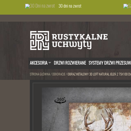
30 dni na zwrot
AKCESORIA
DRZWI ROZWIERANE
SYSTEMY DRZWI PRZESU
STRONA GŁÓWNA
/
DEKORACJE
/
OBRAZ METALOWY 3D LOFT NATURAL JELEŃ 2 75X100 C