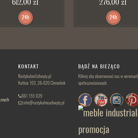
612,00 zł
276,00 zł
24h
24h
KONTAKT
BĄDŹ NA BIEŻĄCO
RustykalneUchwyty.pl
Kliknij aby obserwować nas w serwisac
Kotlice 103, 26-020 Chmielnik
społecznościowych.
661 155 639
cznych
info@rustykalneuchwyty.pl