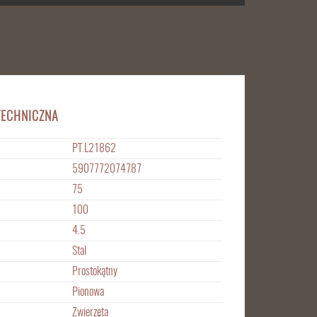
TECHNICZNA
PT.L21862
5907772074787
75
100
4.5
Stal
Prostokątny
Pionowa
Zwierzęta