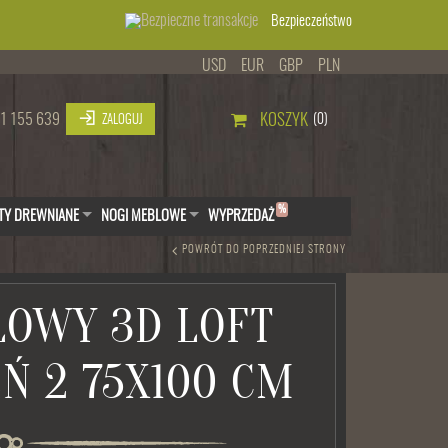
Bezpieczeństwo
USD
EUR
GBP
PLN
1 155 639
KOSZYK
(0)
ZALOGUJ
%
TY DREWNIANE
NOGI MEBLOWE
WYPRZEDAŻ
POWRÓT DO POPRZEDNIEJ STRONY
LOWY 3D LOFT
Ń 2 75X100 CM