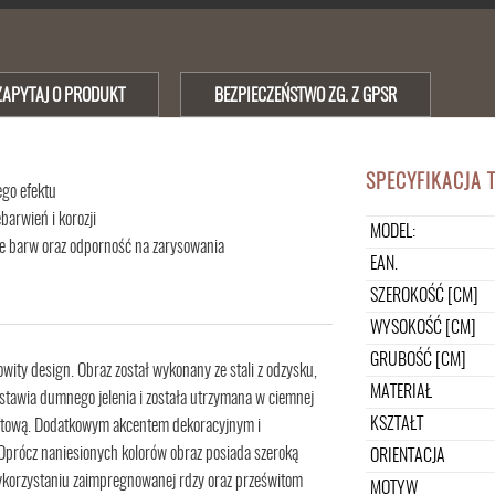
ZAPYTAJ O PRODUKT
BEZPIECZEŃSTWO ZG. Z GPSR
SPECYFIKACJA 
ego efektu
barwień i korozji
MODEL:
e barw oraz odporność na zarysowania
EAN.
SZEROKOŚĆ [CM]
WYSOKOŚĆ [CM]
GRUBOŚĆ [CM]
wity design. Obraz został wykonany ze stali z odzysku,
MATERIAŁ
stawia dumnego jelenia i została utrzymana w ciemnej
KSZTAŁT
 loftową. Dodatkowym akcentem dekoracyjnym i
Oprócz naniesionych kolorów obraz posiada szeroką
ORIENTACJA
wykorzystaniu zaimpregnowanej rdzy oraz prześwitom
MOTYW