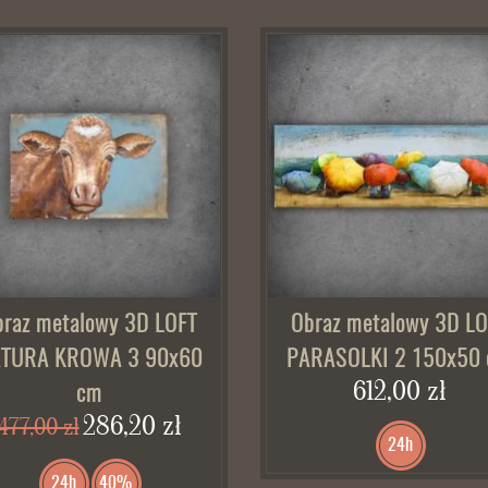
braz metalowy 3D LOFT
Obraz metalowy 3D LO
TURA KROWA 3 90x60
PARASOLKI 2 150x50
612,00 zł
cm
286,20 zł
477,00 zł
24h
24h
40%