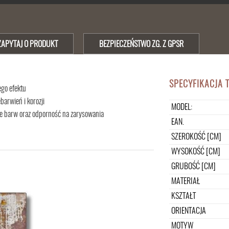
ZAPYTAJ O PRODUKT
BEZPIECZEŃSTWO ZG. Z GPSR
SPECYFIKACJA 
ego efektu
barwień i korozji
MODEL:
e barw oraz odporność na zarysowania
EAN.
SZEROKOŚĆ [CM]
WYSOKOŚĆ [CM]
GRUBOŚĆ [CM]
MATERIAŁ
KSZTAŁT
ORIENTACJA
MOTYW