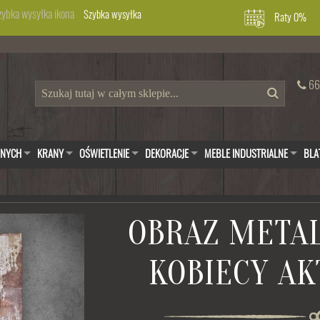
Szybka wysyłka
Raty 0%
66
WNYCH
KRANY
OŚWIETLENIE
DEKORACJE
MEBLE INDUSTRIALNE
BLA
OBRAZ META
KOBIECY AK