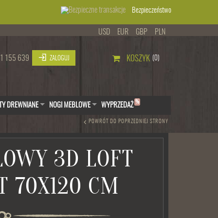
Bezpieczeństwo
USD
EUR
GBP
PLN
1 155 639
KOSZYK
(0)
ZALOGUJ
%
TY DREWNIANE
NOGI MEBLOWE
WYPRZEDAŻ
POWRÓT DO POPRZEDNIEJ STRONY
LOWY 3D LOFT
T 70X120 CM