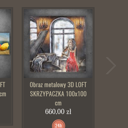
FT
Obraz metalowy 3D LOFT
Obraz 
 cm
SKRZYPACZKA 100x100
CZERW
cm
660,00 zł
24h