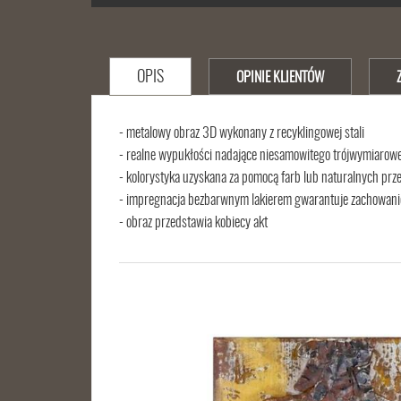
OPIS
OPINIE KLIENTÓW
- metalowy obraz 3D wykonany z recyklingowej stali
- realne wypukłości nadające niesamowitego trójwymiarow
- kolorystyka uzyskana za pomocą farb lub naturalnych prze
- impregnacja bezbarwnym lakierem gwarantuje zachowani
- obraz przedstawia kobiecy akt