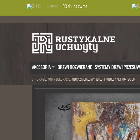
30 dni na zwrot
AKCESORIA
DRZWI ROZWIERANE
SYSTEMY DRZWI PRZESU
STRONA GŁÓWNA
/
DEKORACJE
/
OBRAZ METALOWY 3D LOFT KOBIECY AKT 70X120 CM