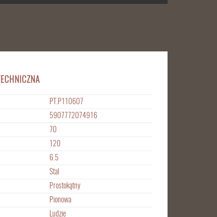
TECHNICZNA
PT.P110607
5907772074916
70
120
6.5
Stal
Prostokątny
Pionowa
Ludzie