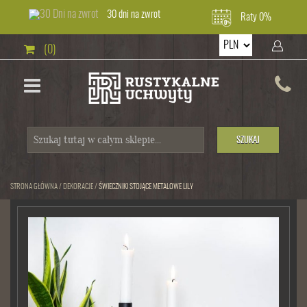
30 dni na zwrot
Raty 0%
(0)
SZUKAJ
STRONA GŁÓWNA
/
DEKORACJE
/
ŚWIECZNIKI STOJĄCE METALOWE LILY