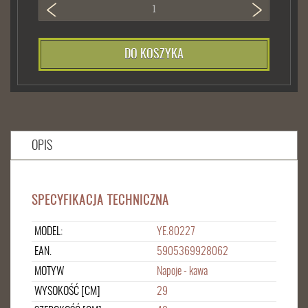
DO KOSZYKA
OPIS
SPECYFIKACJA TECHNICZNA
MODEL:
YE.80227
EAN.
5905369928062
MOTYW
Napoje - kawa
WYSOKOŚĆ [CM]
29