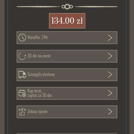
134,00 zł
Wysyłka: 24h
30 dni na zwrot
Szczegóły dostawy
Kup teraz,
zapłać za 30 dni
Zobacz opinie