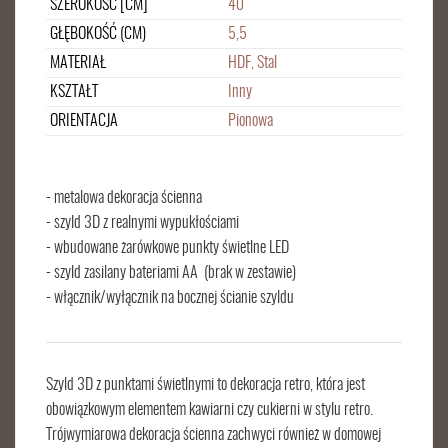
SZEROKOŚĆ [CM]
40
GŁĘBOKOŚĆ (CM)
5,5
MATERIAŁ
HDF, Stal
KSZTAŁT
Inny
ORIENTACJA
Pionowa
- metalowa dekoracja ścienna
- szyld 3D z realnymi wypukłościami
- wbudowane żarówkowe punkty świetlne LED
- szyld zasilany bateriami AA (brak w zestawie)
- włącznik/wyłącznik na bocznej ścianie szyldu
Szyld 3D z punktami świetlnymi to dekoracja retro, która jest
obowiązkowym elementem kawiarni czy cukierni w stylu retro.
Trójwymiarowa dekoracja ścienna zachwyci również w domowej