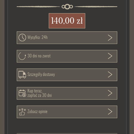
140,00 zł
Wysyłka: 24h
30 dni na zwrot
Szczegóły dostawy
Kup teraz,
zapłać za 30 dni
Zobacz opinie