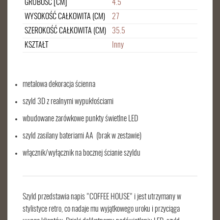
GRUBOŚĆ [CM]
4.5
WYSOKOŚĆ CAŁKOWITA (CM)
27
SZEROKOŚĆ CAŁKOWITA (CM)
35.5
KSZTAŁT
Inny
metalowa dekoracja ścienna
szyld 3D z realnymi wypukłościami
wbudowane żarówkowe punkty świetlne LED
szyld zasilany bateriami AA (brak w zestawie)
włącznik/wyłącznik na bocznej ścianie szyldu
Szyld przedstawia napis "COFFEE HOUSE" i jest utrzymany w
stylistyce retro, co nadaje mu wyjątkowego uroku i przyciąga