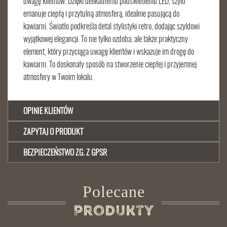
uwagę klientów. Dzięki delikatnemu podświetleniu LED, szyld
emanuje ciepłą i przytulną atmosferą, idealnie pasującą do
kawiarni. Światło podkreśla detal stylistyki retro, dodając szyldowi
wyjątkowej elegancji. To nie tylko ozdoba, ale także praktyczny
element, który przyciąga uwagę klientów i wskazuje im drogę do
kawiarni. To doskonały sposób na stworzenie ciepłej i przyjemnej
atmosfery w Twoim lokalu.
OPINIE KLIENTÓW
ZAPYTAJ O PRODUKT
BEZPIECZEŃSTWO ZG. Z GPSR
Polecane
Produkty