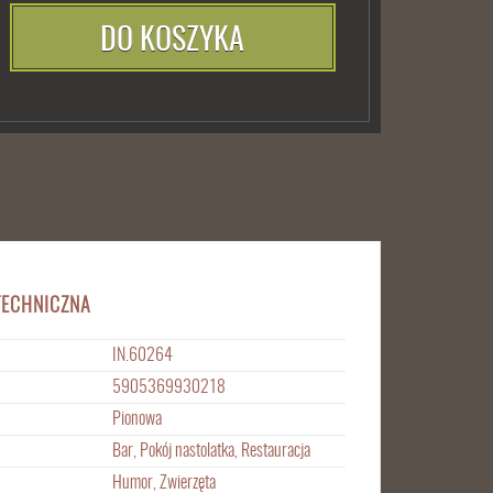
DO KOSZYKA
TECHNICZNA
IN.60264
5905369930218
Pionowa
Bar, Pokój nastolatka, Restauracja
Humor, Zwierzęta