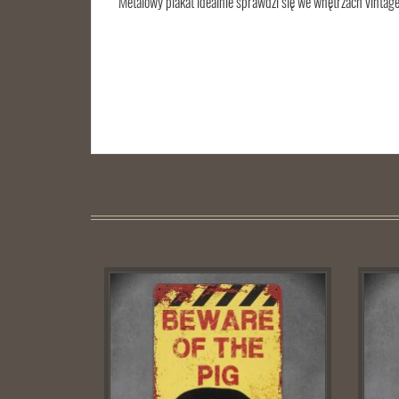
Metalowy plakat idealnie sprawdzi się we wnętrzach vintage