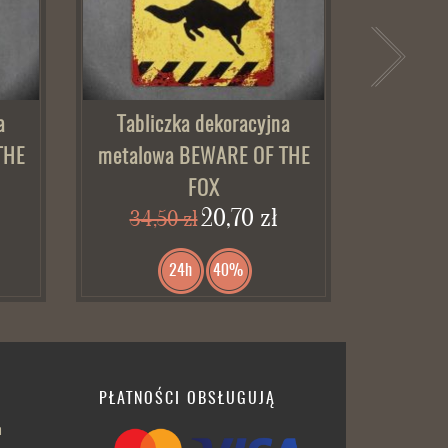
a
Tabliczka dekoracyjna
Tabli
THE
metalowa BEWARE OF THE
metalo
FOX
20,70 zł
34,50 zł
34,
24h
40%
PŁATNOŚCI OBSŁUGUJĄ
h