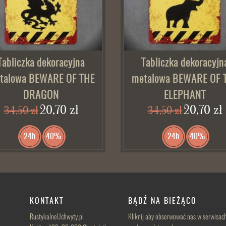
Tabliczka dekoracyjna
Tabliczka dekoracyjn
talowa BEWARE OF THE
metalowa BEWARE OF 
DRAGON
ELEPHANT
20,70 zł
20,70 zł
34,50 zł
34,50 zł
24h
40%
24h
40%
KONTAKT
BĄDŹ NA BIEŻĄCO
RustykalneUchwyty.pl
Kliknij aby obserwować nas w serwisac