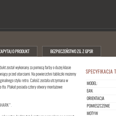
ZAPYTAJ O PRODUKT
BEZPIECZEŃSTWO ZG. Z GPSR
dukt został wykonany za pomocą farby o dużej klasie
SPECYFIKACJA 
oniący przed otarciami. Na powierzchni tabliczki możemy
inalnego stylu retro. Całość została utrzymana w
MODEL:
o tła. Plakat posiada cztery otwory montażowe
EAN.
ORIENTACJA
 SHARK”.
POMIESZCZENIE
MOTYW