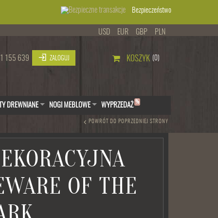
Bezpieczeństwo
USD
EUR
GBP
PLN
1 155 639
KOSZYK
(0)
ZALOGUJ
%
TY DREWNIANE
NOGI MEBLOWE
WYPRZEDAŻ
POWRÓT DO POPRZEDNIEJ STRONY
DEKORACYJNA
EWARE OF THE
ARK