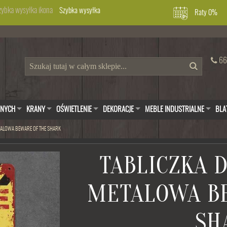
Szybka wysyłka
Raty 0%
66
WNYCH
KRANY
OŚWIETLENIE
DEKORACJE
MEBLE INDUSTRIALNE
BLA
TALOWA BEWARE OF THE SHARK
TABLICZKA 
METALOWA B
SH