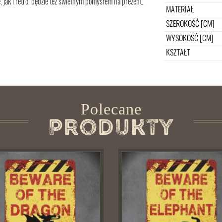
, jak i retro, będzie też świetnym pomysłem na prezent.
MATERIAŁ
SZEROKOŚĆ [CM]
WYSOKOŚĆ [CM]
KSZTAŁT
Polecane
Produkty