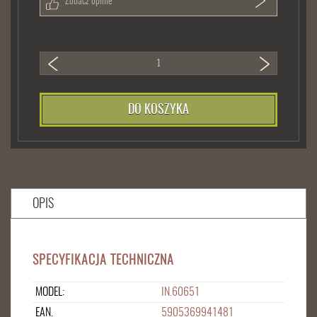
Zobacz opinie
DO KOSZYKA
OPIS
SPECYFIKACJA TECHNICZNA
MODEL:
IN.60651
EAN.
5905369941481