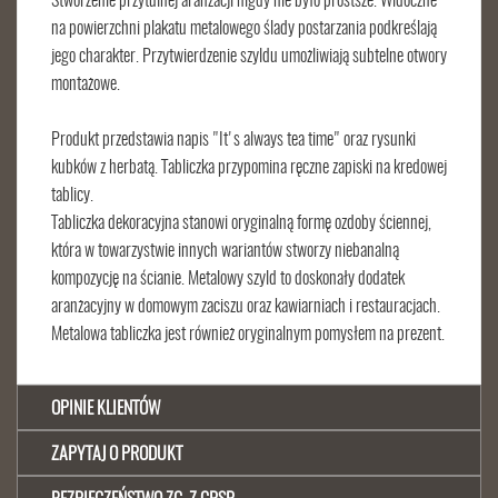
Stworzenie przytulnej aranżacji nigdy nie było prostsze. Widoczne
na powierzchni plakatu metalowego ślady postarzania podkreślają
jego charakter. Przytwierdzenie szyldu umożliwiają subtelne otwory
montażowe.
Produkt przedstawia napis "It's always tea time" oraz rysunki
kubków z herbatą. Tabliczka przypomina ręczne zapiski na kredowej
tablicy.
Tabliczka dekoracyjna stanowi oryginalną formę ozdoby ściennej,
która w towarzystwie innych wariantów stworzy niebanalną
kompozycję na ścianie. Metalowy szyld to doskonały dodatek
aranżacyjny w domowym zaciszu oraz kawiarniach i restauracjach.
Metalowa tabliczka jest również oryginalnym pomysłem na prezent.
OPINIE KLIENTÓW
ZAPYTAJ O PRODUKT