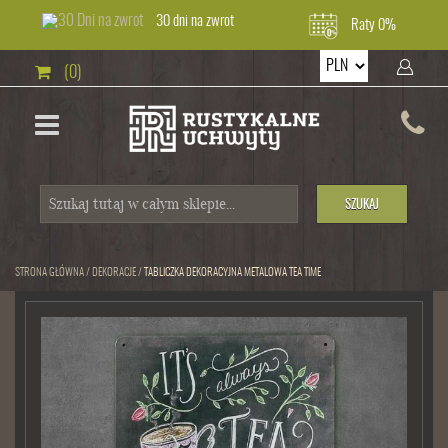
30 dni na zwrot
Raty 0%
(0)
SZUKAJ
STRONA GŁÓWNA
/
DEKORACJE
/
TABLICZKA DEKORACYJNA METALOWA TEA TIME