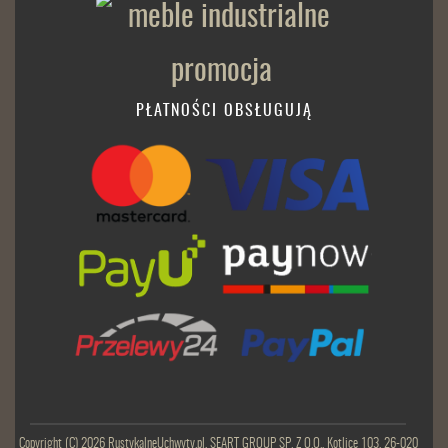
PŁATNOŚCI OBSŁUGUJĄ
Copyright (C) 2026 RustykalneUchwyty.pl, SEART GROUP SP. Z O.O., Kotlice 103, 26-020