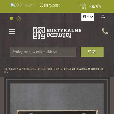
30 dni na zwrot
Raty 0%
(0)
SZUKAJ
STRONA GŁÓWNA
/
DEKORACJE
/
TABLICZKI DEKORACYJNE
/
TABLICZKA DEKORACYJNA METALOWA TOILET
MEN