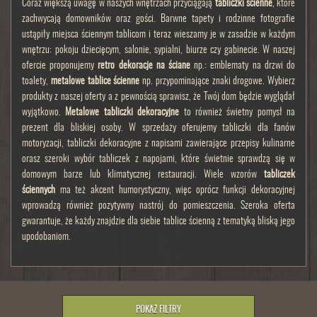
Coraz większą uwagę w naszych wnętrzach przyciągają
tabliczki ścienne
, które
zachwycają domowników oraz gości. Barwne tapety i rodzinne fotografie
ustąpiły miejsca ściennym tablicom i teraz wieszamy je w zasadzie w każdym
wnętrzu: pokoju dziecięcym, salonie, sypialni, biurze czy gabinecie. W naszej
ofercie proponujemy
retro dekoracje na ściane
np.: emblematy na drzwi do
toalety,
metalowe tablice ścienne
np. przypominające znaki drogowe. Wybierz
produkty z naszej oferty a z pewnością sprawisz, że Twój dom będzie wyglądał
wyjątkowo.
Metalowe tabliczki dekoracyjne
to również świetny pomysł na
prezent dla bliskiej osoby. W sprzedaży oferujemy tabliczki dla fanów
motoryzacji, tabliczki dekoracyjne z napisami zawierające przepisy kulinarne
orasz szeroki wybór tabliczek z napojami, które świetnie sprawdzą się w
domowym barze lub klimatycznej restauracji. Wiele wzorów
tabliczek
ściennych
ma też akcent humorystyczny, więc oprócz funkcji dekoracyjnej
wprowadzą również pozytywny nastrój do pomieszczenia. Szeroka oferta
gwarantuje, że każdy znajdzie dla siebie tablice ścienną z tematyką bliską jego
upodobaniom.
POKAŻ FILTRY