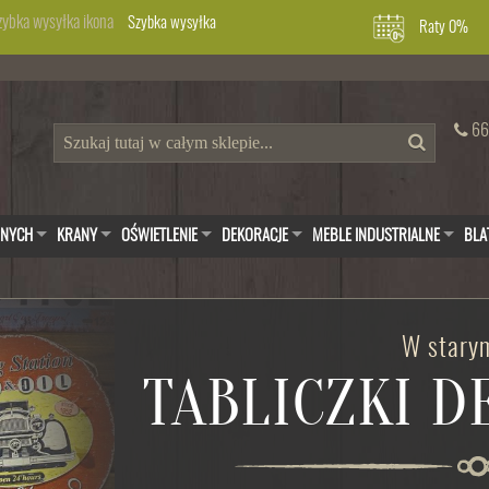
Szybka wysyłka
Raty 0%
66
WNYCH
KRANY
OŚWIETLENIE
DEKORACJE
MEBLE INDUSTRIALNE
BLA
W starym
TABLICZKI 