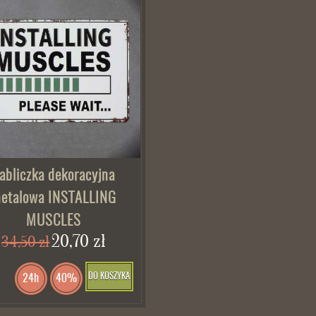
abliczka dekoracyjna
etalowa INSTALLING
MUSCLES
20,70 zł
34,50 zł
DO KOSZYKA
24h
40%