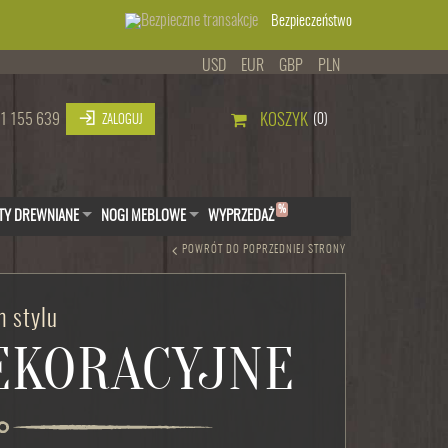
Bezpieczeństwo
USD
EUR
GBP
PLN
1 155 639
KOSZYK
(0)
ZALOGUJ
%
TY DREWNIANE
NOGI MEBLOWE
WYPRZEDAŻ
POWRÓT DO POPRZEDNIEJ STRONY
 stylu
DEKORACYJNE