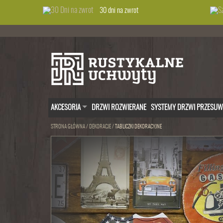
30 dni na zwrot
AKCESORIA
DRZWI ROZWIERANE
SYSTEMY DRZWI PRZESU
STRONA GŁÓWNA
/
DEKORACJE
/
TABLICZKI DEKORACYJNE