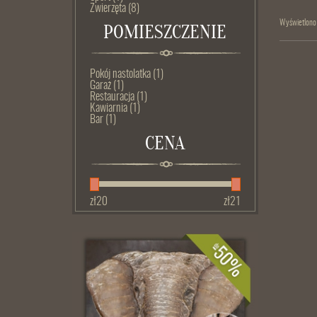
Zwierzęta
(8)
Wyświetlono
POMIESZCZENIE
Pokój nastolatka
(1)
Garaż
(1)
Restauracja
(1)
Kawiarnia
(1)
Bar
(1)
CENA
zł
20
zł
21