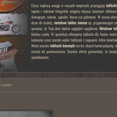
Coraz większą uwagę w naszych wnętrzach przyciągają
tabliczk
tapety i rodzinne fotografie ustąpiły miejsca ściennym tablic
dziecięcym, salonie, sypialni, biurze czy gabinecie. W naszej of
drzwi do toalety,
metalowe tablice ścienne
np. przypominające zn
sprawisz, że Twój dom będzie wyglądał wyjątkowo.
Metalowe tab
bliskiej osoby. W sprzedaży oferujemy tabliczki dla fanów motory
kulinarne orasz szeroki wybór tabliczek z napojami, które świetn
Wiele wzorów
tabliczek ściennych
ma też akcent humorystyczny, w
nastrój do pomieszczenia. Szeroka oferta gwarantuje, że każdy 
upodobaniom.
 1 wyników