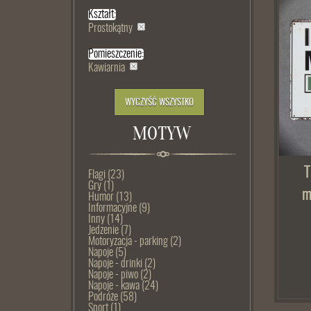
Kształt:
Prostokątny
Pomieszczenie:
Kawiarnia
WYCZYŚĆ WSZYSTKO
MOTYW
T
Flagi
(23)
Gry
(1)
m
Humor
(13)
Informacyjne
(9)
Inny
(14)
Jedzenie
(7)
Motoryzacja - parking
(2)
Napoje
(5)
Napoje - drinki
(2)
Napoje - piwo
(2)
Napoje - kawa
(24)
Podróże
(58)
Sport
(1)