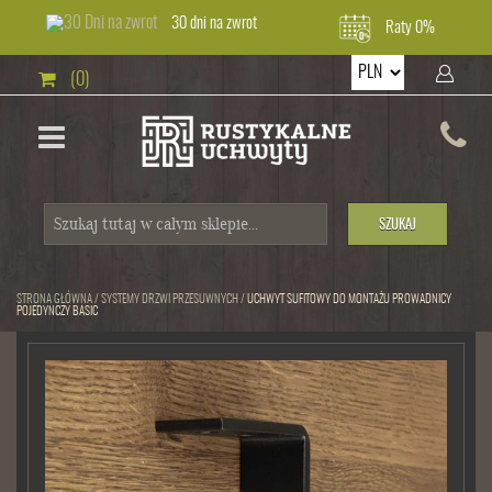
30 dni na zwrot
Raty 0%
(0)
SZUKAJ
STRONA GŁÓWNA
/
SYSTEMY DRZWI PRZESUWNYCH
/
UCHWYT SUFITOWY DO MONTAŻU PROWADNICY
POJEDYNCZY BASIC