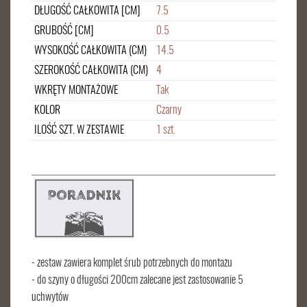
DŁUGOŚĆ CAŁKOWITA [CM]
7.5
GRUBOŚĆ [CM]
0.5
WYSOKOŚĆ CAŁKOWITA (CM)
14.5
SZEROKOŚĆ CAŁKOWITA (CM)
4
WKRĘTY MONTAŻOWE
Tak
KOLOR
Czarny
ILOŚĆ SZT. W ZESTAWIE
1 szt.
- zestaw zawiera komplet śrub potrzebnych do montażu
- do szyny o długości 200cm zalecane jest zastosowanie 5
uchwytów