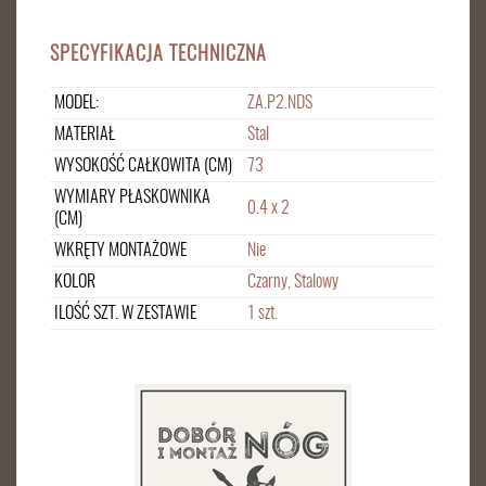
SPECYFIKACJA TECHNICZNA
MODEL:
ZA.P2.NDS
MATERIAŁ
Stal
WYSOKOŚĆ CAŁKOWITA (CM)
73
WYMIARY PŁASKOWNIKA
0.4 x 2
(CM)
WKRĘTY MONTAŻOWE
Nie
KOLOR
Czarny, Stalowy
ILOŚĆ SZT. W ZESTAWIE
1 szt.