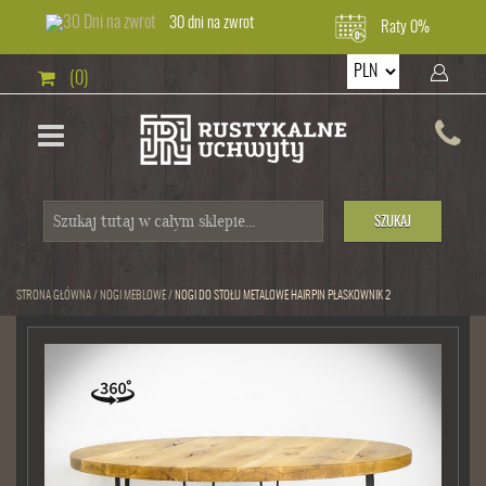
30 dni na zwrot
Raty 0%
(0)
SZUKAJ
STRONA GŁÓWNA
/
NOGI MEBLOWE
/
NOGI DO STOŁU METALOWE HAIRPIN PŁASKOWNIK 2