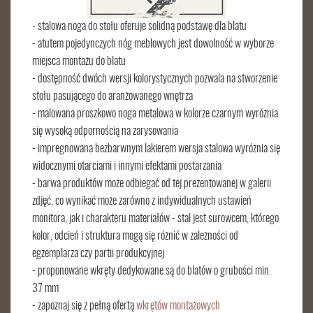
- stalowa noga do stołu oferuje solidną podstawę dla blatu
- atutem pojedynczych nóg meblowych jest dowolność w wyborze
miejsca montażu do blatu
- dostępność dwóch wersji kolorystycznych pozwala na stworzenie
stołu pasującego do aranżowanego wnętrza
- malowana proszkowo noga metalowa w kolorze czarnym wyróżnia
się wysoką odpornością na zarysowania
- impregnowana bezbarwnym lakierem wersja stalowa wyróżnia się
widocznymi otarciami i innymi efektami postarzania
- barwa produktów może odbiegać od tej prezentowanej w galerii
zdjęć, co wynikać może zarówno z indywidualnych ustawień
monitora, jak i charakteru materiałów - stal jest surowcem, którego
kolor, odcień i struktura mogą się różnić w zależności od
egzemplarza czy partii produkcyjnej
- proponowane wkręty dedykowane są do blatów o grubości min.
37 mm
- zapoznaj się z pełną ofertą
wkrętów montażowych