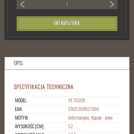
DO KOSZYKA
OPIS
SPECYFIKACJA TECHNICZNA
MODEL:
YE.70309
EAN.
5905369927966
MOTYW
Informacyjne, Napoje - piwo
WYSOKOŚĆ [CM]
52