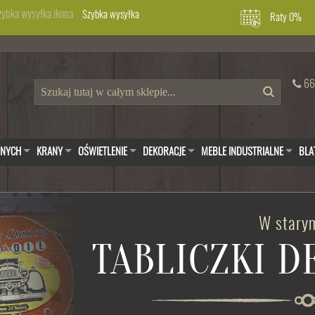
Szybka wysyłka
Raty 0%
66
WNYCH
KRANY
OŚWIETLENIE
DEKORACJE
MEBLE INDUSTRIALNE
BLA
W starym
TABLICZKI 