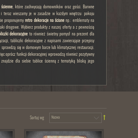
i ścienne
, które zachwycają domowników oraz gości. Barwne
om i teraz wieszamy je w zasadzie w każdym wnętrzu: pokoju
ercie proponujemy
retro dekoracje na ściane
np.: emblematy na
aki drogowe. Wybierz produkty z naszej oferty a z pewnością
liczki dekoracyjne
to również świetny pomysł na prezent dla
zacji, tabliczki dekoracyjne z napisami zawierające przepisy
ie sprawdzą się w domowym barze lub klimatycznej restauracji.
ięc oprócz funkcji dekoracyjnej wprowadzą również pozytywny
znajdzie dla siebie tablice ścienną z tematyką bliską jego
Sortuj wg