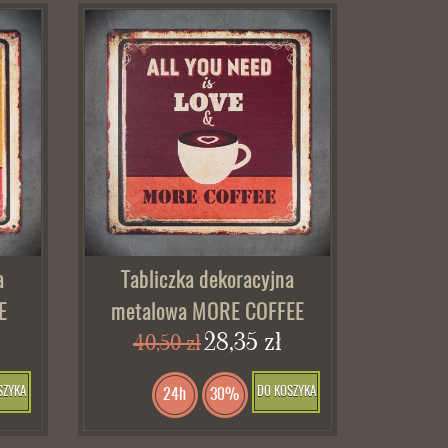
a
Tabliczka dekoracyjna
E
metalowa MORE COFFEE
28,35 zł
40,50 zł
SZYKA
DO KOSZYKA
24h
30%