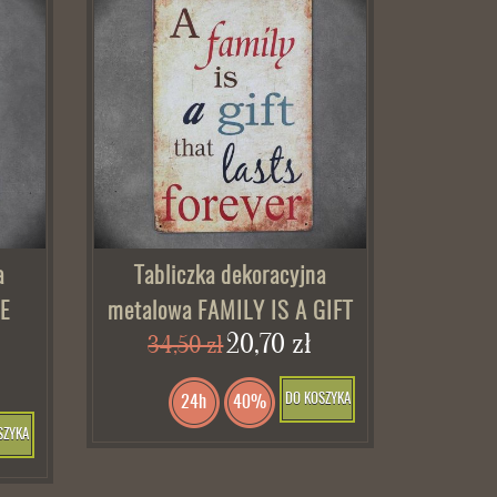
a
Tabliczka dekoracyjna
E
metalowa FAMILY IS A GIFT
20,70 zł
34,50 zł
DO KOSZYKA
24h
40%
SZYKA