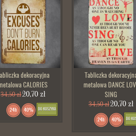
abliczka dekoracyjna
Tabliczka dekoracyjn
metalowa CALORIES
metalowa DANCE LOV
20,70 zł
34,50 zł
SING
20,70 zł
34,50 zł
DO KOSZYKA
24h
40%
DO KO
24h
40%