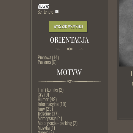
Motyw:
Sentencje
WYCZYŚĆ WSZYSTKO
ORIENTACJA
Pionowa
(14)
Pozioma
(6)
MOTYW
T
Film i komiks
(2)
Gry
(9)
Humor
(49)
Informacyjne
(18)
Inny
(23)
Jedzenie
(37)
Motoryzacja
(4)
Motoryzacja - parking
(2)
Muzyka
(1)