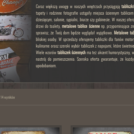
Coraz większą uwagę w naszych wnętrzach przyciągają
tabliczk
tapety i rodzinne fotografie ustąpiły miejsca ściennym tablic
dziecięcym, salonie, sypialni, biurze czy gabinecie. W naszej of
drzwi do toalety,
metalowe tablice ścienne
np. przypominające zn
sprawisz, że Twój dom będzie wyglądał wyjątkowo.
Metalowe tab
bliskiej osoby. W sprzedaży oferujemy tabliczki dla fanów motory
kulinarne orasz szeroki wybór tabliczek z napojami, które świetn
Wiele wzorów
tabliczek ściennych
ma też akcent humorystyczny, w
nastrój do pomieszczenia. Szeroka oferta gwarantuje, że każdy 
upodobaniom.
 14 wyników