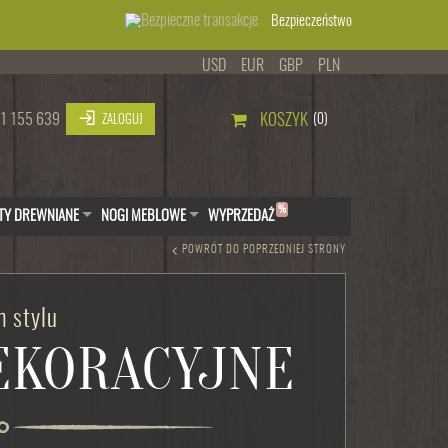
Bezpieczeństwo
USD
EUR
GBP
PLN
1 155 639
KOSZYK
(0)
ZALOGUJ
%
TY DREWNIANE
NOGI MEBLOWE
WYPRZEDAŻ
POWRÓT DO POPRZEDNIEJ STRONY
 stylu
DEKORACYJNE