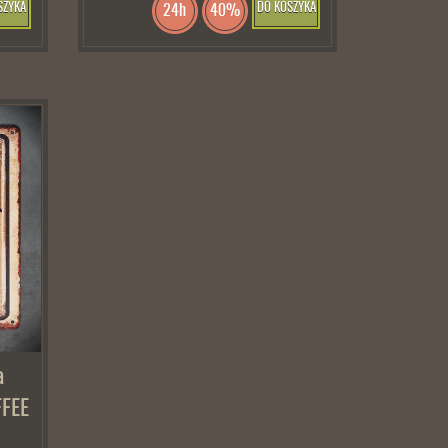
SZYKA
DO KOSZYKA
24h
40%
a
FEE