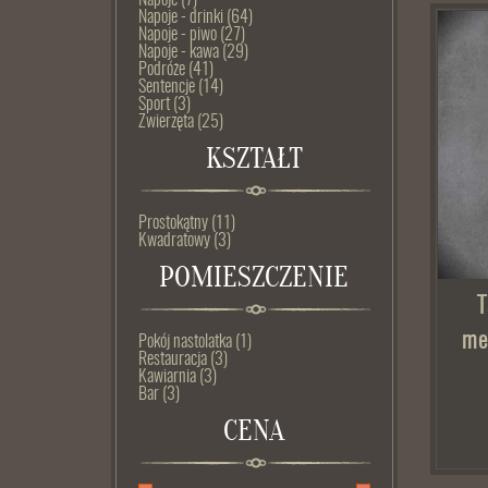
Napoje
(7)
Napoje - drinki
(64)
Napoje - piwo
(27)
Napoje - kawa
(29)
Podróże
(41)
Sentencje
(14)
Sport
(3)
Zwierzęta
(25)
KSZTAŁT
Prostokątny
(11)
Kwadratowy
(3)
POMIESZCZENIE
T
me
Pokój nastolatka
(1)
Restauracja
(3)
Kawiarnia
(3)
Bar
(3)
CENA