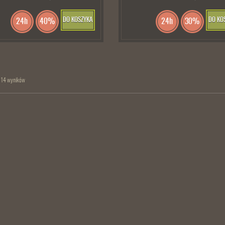
DO KOSZYKA
DO KO
24h
40%
24h
30%
 14 wyników