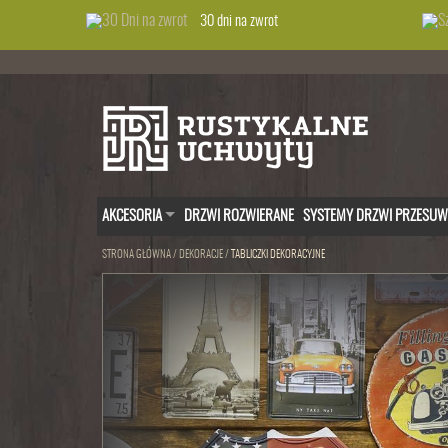
30 dni na zwrot
AKCESORIA
DRZWI ROZWIERANE
SYSTEMY DRZWI PRZESU
STRONA GŁÓWNA
/
DEKORACJE
/
TABLICZKI DEKORACYJNE