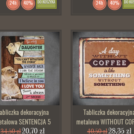
DO KOSZYKA
DO KO
24h
40%
24h
40%
abliczka dekoracyjna
Tabliczka dekoracyjn
etalowa SENTENCJA 5
metalowa WITHOUT COF
20,70 zł
28,35 zł
34,50 zł
40,50 zł