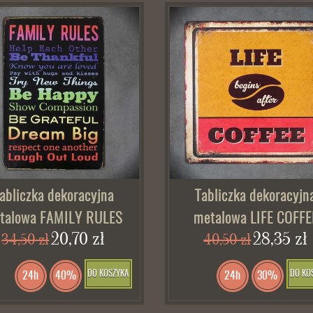
abliczka dekoracyjna
Tabliczka dekoracyjn
talowa FAMILY RULES
metalowa LIFE COFFE
20,70 zł
28,35 zł
34,50 zł
40,50 zł
DO KOSZYKA
DO KO
24h
40%
24h
30%