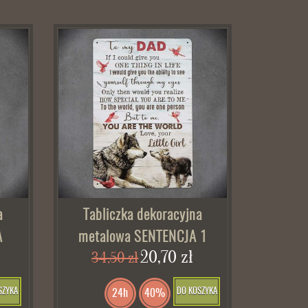
a
Tabliczka dekoracyjna
A
metalowa SENTENCJA 1
20,70 zł
34,50 zł
SZYKA
DO KOSZYKA
24h
40%