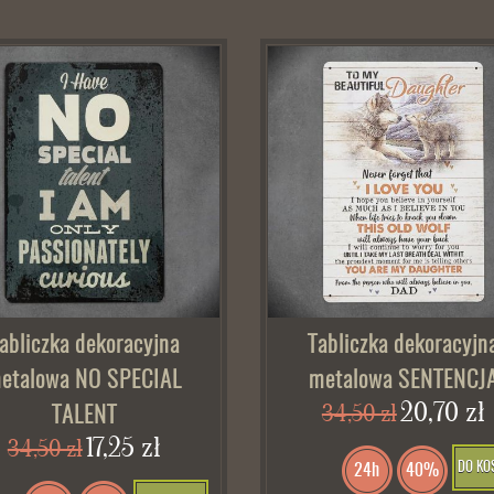
abliczka dekoracyjna
Tabliczka dekoracyjn
etalowa NO SPECIAL
metalowa SENTENCJ
20,70 zł
34,50 zł
TALENT
17,25 zł
34,50 zł
DO KO
24h
40%