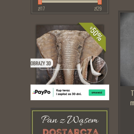
zł
17
zł
29
T
m