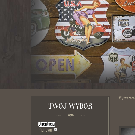
Wyświetlono
TWÓJ WYBÓR
Orientacja:
Pionowa