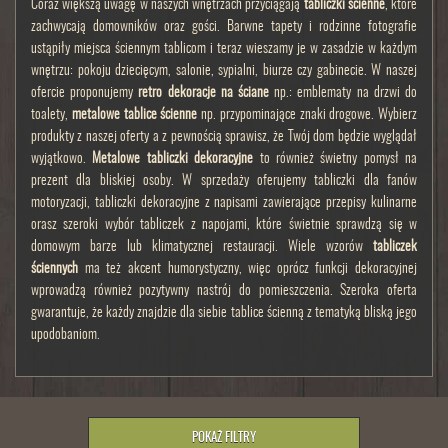
Coraz większą uwagę w naszych wnętrzach przyciągają
tabliczki ścienne
, które
zachwycają domowników oraz gości. Barwne tapety i rodzinne fotografie
ustąpiły miejsca ściennym tablicom i teraz wieszamy je w zasadzie w każdym
wnętrzu: pokoju dziecięcym, salonie, sypialni, biurze czy gabinecie. W naszej
ofercie proponujemy
retro dekoracje na ściane
np.: emblematy na drzwi do
toalety,
metalowe tablice ścienne
np. przypominające znaki drogowe. Wybierz
produkty z naszej oferty a z pewnością sprawisz, że Twój dom będzie wyglądał
wyjątkowo.
Metalowe tabliczki dekoracyjne
to również świetny pomysł na
prezent dla bliskiej osoby. W sprzedaży oferujemy tabliczki dla fanów
motoryzacji, tabliczki dekoracyjne z napisami zawierające przepisy kulinarne
orasz szeroki wybór tabliczek z napojami, które świetnie sprawdzą się w
domowym barze lub klimatycznej restauracji. Wiele wzorów
tabliczek
ściennych
ma też akcent humorystyczny, więc oprócz funkcji dekoracyjnej
wprowadzą również pozytywny nastrój do pomieszczenia. Szeroka oferta
gwarantuje, że każdy znajdzie dla siebie tablice ścienną z tematyką bliską jego
upodobaniom.
POKAŻ FILTRY