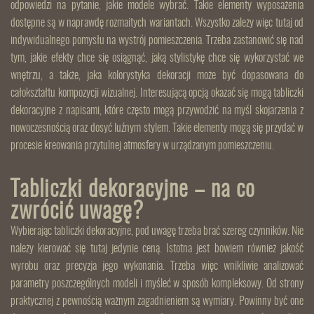
odpowiedzi na pytanie, jakie modele wybrać. Takie elementy wyposażenia
dostępne są w naprawdę rozmaitych wariantach. Wszystko zależy więc tutaj od
indywidualnego pomysłu na wystrój pomieszczenia. Trzeba zastanowić się nad
tym, jakie efekty chce się osiągnąć, jaką stylistykę chce się wykorzystać we
wnętrzu, a także, jaka kolorystyka dekoracji może być dopasowana do
całokształtu kompozycji wizualnej. Interesującą opcją okazać się mogą tabliczki
dekoracyjne z napisami, które często mogą przywodzić na myśl skojarzenia z
nowoczesnością oraz dosyć luźnym stylem. Takie elementy mogą się przydać w
procesie kreowania przytulnej atmosfery w urządzanym pomieszczeniu.
Tabliczki dekoracyjne – na co
zwrócić uwagę?
Wybierając tabliczki dekoracyjne, pod uwagę trzeba brać szereg czynników. Nie
należy kierować się tutaj jedynie ceną. Istotna jest bowiem również jakość
wyrobu oraz precyzja jego wykonania. Trzeba więc wnikliwie analizować
parametry poszczególnych modeli i myśleć w sposób kompleksowy. Od strony
praktycznej z pewnością ważnym zagadnieniem są wymiary. Powinny być one