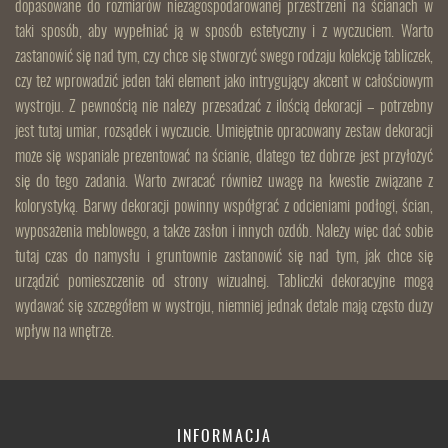
dopasowane do rozmiarów niezagospodarowanej przestrzeni na ścianach w
taki sposób, aby wypełniać ją w sposób estetyczny i z wyczuciem. Warto
zastanowić się nad tym, czy chce się stworzyć swego rodzaju kolekcję tabliczek,
czy też wprowadzić jeden taki element jako intrygujący akcent w całościowym
wystroju. Z pewnością nie należy przesadzać z ilością dekoracji – potrzebny
jest tutaj umiar, rozsądek i wyczucie. Umiejętnie opracowany zestaw dekoracji
może się wspaniale prezentować na ścianie, dlatego też dobrze jest przyłożyć
się do tego zadania. Warto zwracać również uwagę na kwestie związane z
kolorystyką. Barwy dekoracji powinny współgrać z odcieniami podłogi, ścian,
wyposażenia meblowego, a także zasłon i innych ozdób. Należy więc dać sobie
tutaj czas do namysłu i gruntownie zastanowić się nad tym, jak chce się
urządzić pomieszczenie od strony wizualnej. Tabliczki dekoracyjne mogą
wydawać się szczegółem w wystroju, niemniej jednak detale mają często duży
wpływ na wnętrze.
INFORMACJA