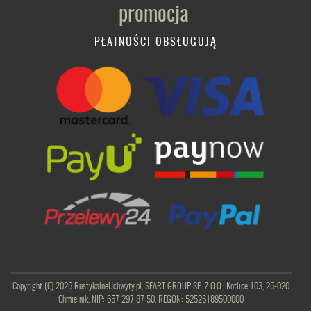
PŁATNOŚCI OBSŁUGUJĄ
Copyright (C) 2026 RustykalneUchwyty.pl, SEART GROUP SP. Z O.O., Kotlice 103, 26-020
Chmielnik, NIP: 657 297 87 50, REGON: 52526189500000