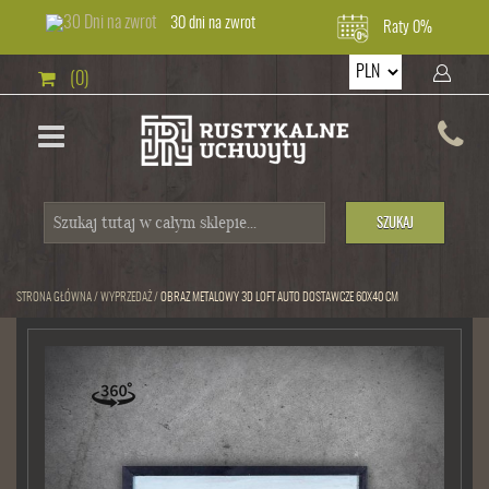
30 dni na zwrot
Raty 0%
(0)
SZUKAJ
STRONA GŁÓWNA
/
WYPRZEDAŻ
/
OBRAZ METALOWY 3D LOFT AUTO DOSTAWCZE 60X40 CM