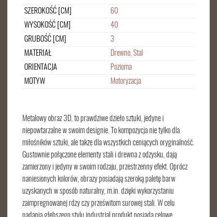
SZEROKOŚĆ [CM]
60
WYSOKOŚĆ [CM]
40
GRUBOŚĆ [CM]
3
MATERIAŁ
Drewno, Stal
ORIENTACJA
Pozioma
MOTYW
Motoryzacja
Metalowy obraz 3D, to prawdziwe dzieło sztuki, jedyne i
niepowtarzalne w swoim designie. To kompozycja nie tylko dla
miłośników sztuki, ale także dla wszystkich ceniących oryginalność.
Gustownie połączone elementy stali i drewna z odzysku, dają
zamierzony i jedyny w swoim rodzaju, przestrzenny efekt. Oprócz
naniesionych kolorów, obrazy posiadają szeroką paletę barw
uzyskanych w sposób naturalny, m.in. dzięki wykorzystaniu
zaimpregnowanej rdzy czy prześwitom surowej stali. W celu
nadania głębszego stylu industrial produkt posiada celowe