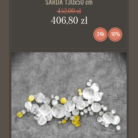
SARDA 130x50 cm
452,00 zł
406,80 zł
24h
10%