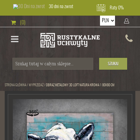
30 dni na zwrot
Raty 0%
(0)
SZUKAJ
STRONA GŁÓWNA
/
WYPRZEDAŻ
/
OBRAZ METALOWY 3D LOFT NATURA KROWA 1 80X80 CM