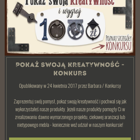
POKAŻ SWOJĄ KREATYWNOŚĆ -
KONKURS
Opublikowany w 24 kwietnia 2017
przez
Barbara
/
Konkursy
Zaprezentuj swój pomysł, pokaż swoją kreatywność i pochwal się jak
wykorzystałeś nasze produkty. Jeżeli nasze produkty pomogły Ci w
zrealizowaniu dawno wymarzonego projektu, ciekawej aranżacji lub
nietypowego mebla - koniecznie weź udział w naszym konkursie!