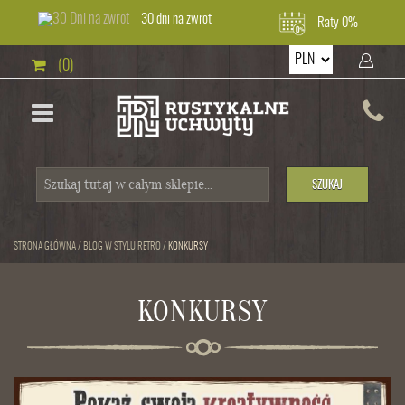
30 dni na zwrot
Raty 0%
(0)
SZUKAJ
STRONA GŁÓWNA
/
BLOG W STYLU RETRO
/
KONKURSY
KONKURSY