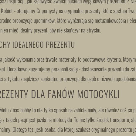
asz inspiracji, jak zachwycić swoich bliskich wyjątkowym prezentem? Nieza
 Kobiet - oferujemy Ci pomysły na oryginalne prezenty, które spełnią Tw
orodne propozycje upominków, które wyróżniają się nietuzinkowością i ele
nien mieć idealny prezent, aby nie skończył na strychu.
CHY IDEALNEGO PREZENTU
a jakość wykonania oraz trwałe materiały to podstawowe kryteria, który
ent. Dodatkowo sugerujemy personalizację - dostosowanie prezentu do zai
ci artykułu znajdziesz konkretne propozycje dla osób o różnych upodobania
REZENTY DLA FANÓW MOTOCYKLI
wielu z nas hobby to nie tylko sposób na zabicie nudy, ale również coś co 
ą z takich pasji jest jazda na motocyklu. To nie tylko środek transportu, 
naliny. Dlatego też, jeśli osoba, dla której szukasz oryginalnego prezent