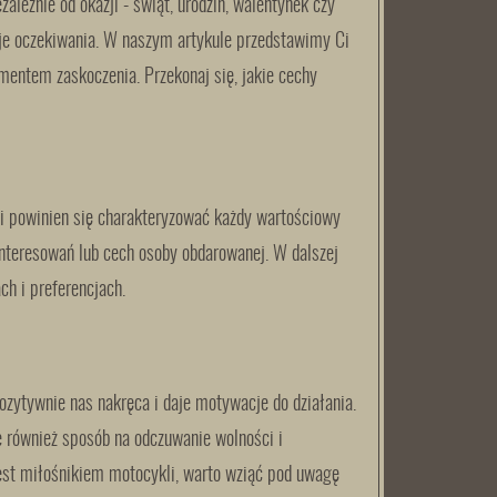
leżnie od okazji - świąt, urodzin, walentynek czy
oje oczekiwania. W naszym artykule przedstawimy Ci
mentem zaskoczenia. Przekonaj się, jakie cechy
mi powinien się charakteryzować każdy wartościowy
nteresowań lub cech osoby obdarowanej. W dalszej
ch i preferencjach.
pozytywnie nas nakręca i daje motywacje do działania.
ale również sposób na odczuwanie wolności i
u jest miłośnikiem motocykli, warto wziąć pod uwagę