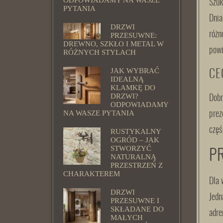
ODPOWIADAMY NA WASZE
Szuk
PYTANIA
Dnia
DRZWI
różn
PRZESUWNE:
DREWNO, SZKŁO I METAL W
powi
RÓŻNYCH STYLACH
JAK WYBRAĆ
CE
IDEALNĄ
KLAMKĘ DO
DRZWI?
Dobr
ODPOWIADAMY
NA WASZE PYTANIA
prez
częś
RUSTYKALNY
OGRÓD – JAK
STWORZYĆ
P
NATURALNĄ
PRZESTRZEŃ Z
CHARAKTEREM
Dla 
DRZWI
Jedn
PRZESUWNE I
SKŁADANE DO
adre
MAŁYCH