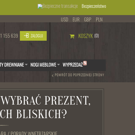
Bezpieczeństwo
USD
EUR
GBP
PLN
1 155 639
KOSZYK
(0)
ZALOGUJ
%
TY DREWNIANE
NOGI MEBLOWE
WYPRZEDAŻ
POWRÓT DO POPRZEDNIEJ STRONY
 WYBRAĆ PREZENT,
CH BLISKICH?
ARA
/
PORADY WNĘTRZARSKIE
,