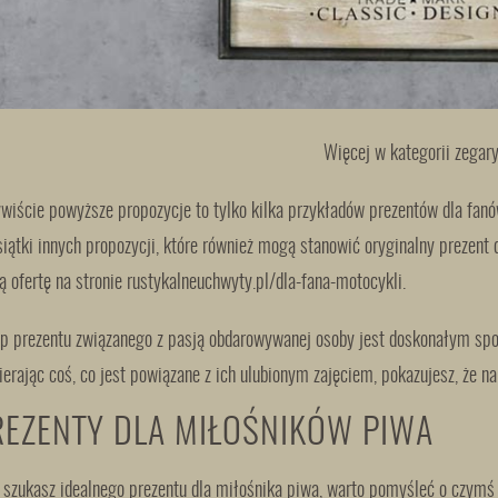
Więcej w kategorii zegar
wiście powyższe propozycje to tylko kilka przykładów prezentów dla fan
siątki innych propozycji, które również mogą stanowić oryginalny prezent
ą ofertę na stronie
rustykalneuchwyty.pl/dla-fana-motocykli
.
p prezentu związanego z pasją obdarowywanej osoby jest doskonałym spos
erając coś, co jest powiązane z ich ulubionym zajęciem, pokazujesz, że na
REZENTY DLA MIŁOŚNIKÓW PIWA
i szukasz idealnego prezentu dla miłośnika piwa, warto pomyśleć o czymś 