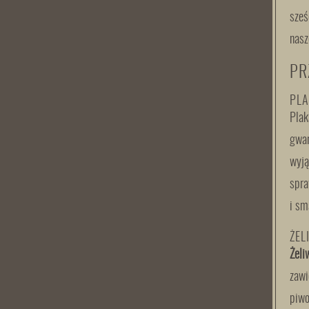
sześ
nasz
PR
PLA
Plak
gwar
wyją
spra
i sm
ŻEL
Żeli
zawi
piwo