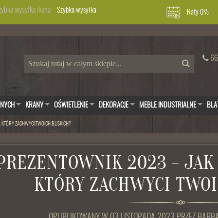
Szybka wysyłka
Raty 0%
66
WNYCH
KRANY
OŚWIETLENIE
DEKORACJE
MEBLE INDUSTRIALNE
BLA
, KTÓRY ZACHWYCI TWOICH BLISKICH?
PREZENTOWNIK 2023 - JAK
KTÓRY ZACHWYCI TWOI
OPUBLIKOWANY W 03 LISTOPADA 2023
PRZEZ
BARB