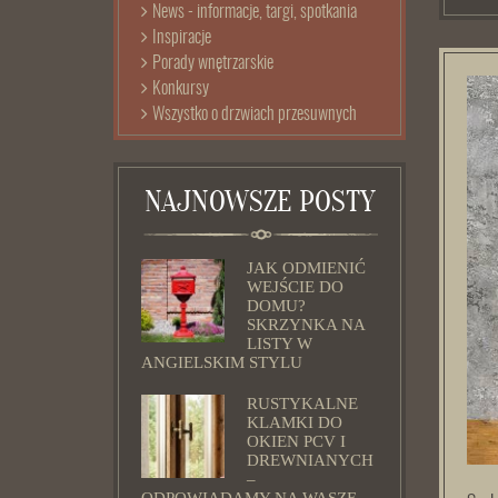
News - informacje, targi, spotkania
Inspiracje
Porady wnętrzarskie
Konkursy
Wszystko o drzwiach przesuwnych
NAJNOWSZE POSTY
JAK ODMIENIĆ
WEJŚCIE DO
DOMU?
SKRZYNKA NA
LISTY W
ANGIELSKIM STYLU
RUSTYKALNE
KLAMKI DO
OKIEN PCV I
DREWNIANYCH
–