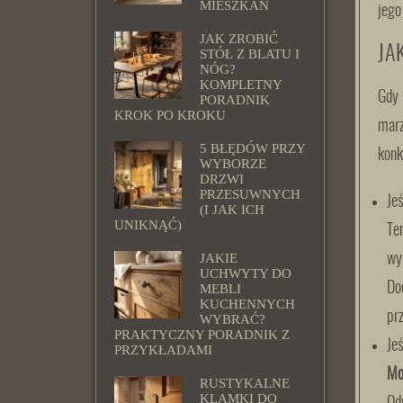
MIESZKAŃ
jego
JAK ZROBIĆ
JA
STÓŁ Z BLATU I
NÓG?
KOMPLETNY
Gdy 
PORADNIK
KROK PO KROKU
marz
5 BŁĘDÓW PRZY
konk
WYBORZE
DRZWI
PRZESUWNYCH
Je
(I JAK ICH
UNIKNĄĆ)
Te
JAKIE
wy
UCHWYTY DO
Do
MEBLI
KUCHENNYCH
pr
WYBRAĆ?
PRAKTYCZNY PORADNIK Z
Je
PRZYKŁADAMI
Mo
RUSTYKALNE
KLAMKI DO