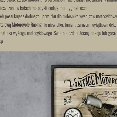
wzorowuje rzeźbę motocykli typu Simson i wprowadza nostalgiczny klimat 
ieszczone w kołach motocykli dodają mu oryginalności.
żeli poszukujesz drobnego upominku dla miłośnika wyścigów motocyklowy
talową Motorcycle Racing
. Ta niewielka, tania, a zarazem wyjątkowa dek
zestnika wyścigu motocyklowego. Świetnie ozdobi ścianę pokoju lub garażu
ji.