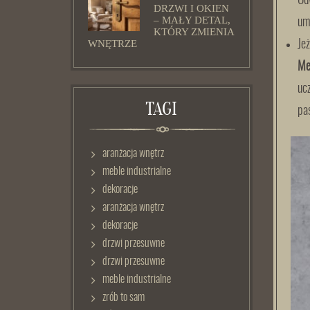
Od
DRZWI I OKIEN
– MAŁY DETAL,
um
KTÓRY ZMIENIA
WNĘTRZE
Je
Me
uc
TAGI
pas
aranżacja wnętrz
meble industrialne
dekoracje
aranżacja wnętrz
dekoracje
drzwi przesuwne
drzwi przesuwne
meble industrialne
zrób to sam