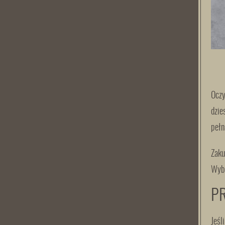
Oczy
dzie
pełn
Zaku
Wybi
P
Jeśl