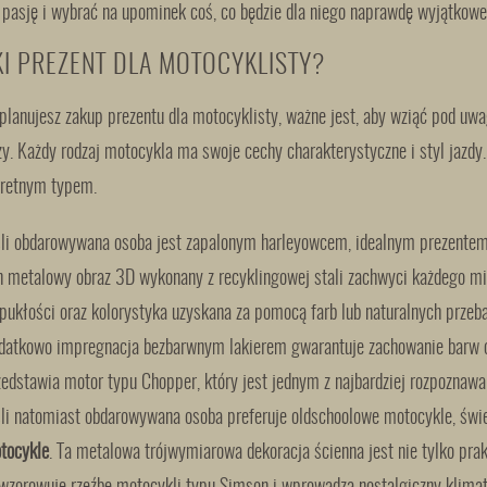
 pasję i wybrać na upominek coś, co będzie dla niego naprawdę wyjątkowe
KI PREZENT DLA MOTOCYKLISTY?
planujesz zakup prezentu dla motocyklisty, ważne jest, aby wziąć pod uwa
y. Każdy rodzaj motocykla ma swoje cechy charakterystyczne i styl jazdy.
retnym typem.
śli obdarowywana osoba jest zapalonym harleyowcem, idealnym prezente
n metalowy obraz 3D wykonany z recyklingowej stali zachwyci każdego mi
pukłości oraz kolorystyka uzyskana za pomocą farb lub naturalnych przeba
datkowo impregnacja bezbarwnym lakierem gwarantuje zachowanie barw or
zedstawia motor typu Chopper, który jest jednym z najbardziej rozpoznawa
śli natomiast obdarowywana osoba preferuje oldschoolowe motocykle, ś
tocykle
. Ta metalowa trójwymiarowa dekoracja ścienna jest nie tylko pra