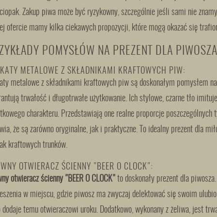
ciopak. Zakup piwa może być ryzykowny, szczególnie jeśli sami nie znamy
ej ofercie mamy kilka ciekawych propozycji, które mogą okazać się traf
ZYKŁADY POMYSŁÓW NA PREZENT DLA PIWOSZA
KATY METALOWE Z SKŁADNIKAMI KRAFTOWYCH PIW:
aty metalowe z składnikami kraftowych piw są doskonałym pomysłem na 
antują trwałość i długotrwałe użytkowanie. Ich stylowe, czarne tło imituj
tkowego charakteru. Przedstawiają one realne proporcje poszczególnych t
wia, że są zarówno oryginalne, jak i praktyczne. To idealny prezent dla mi
ak kraftowych trunków.
IWNY OTWIERACZ ŚCIENNY "BEER O CLOCK":
wny otwieracz ścienny "BEER O CLOCK"
to doskonały prezent dla piwosza. J
eszenia w miejscu, gdzie piwosz ma zwyczaj delektować się swoim ulubio
 dodaje temu otwieraczowi uroku. Dodatkowo, wykonany z żeliwa, jest trwały